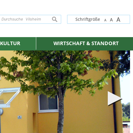
A
suchen
Schriftgröße
A
A
& KULTUR
WIRTSCHAFT & STANDORT