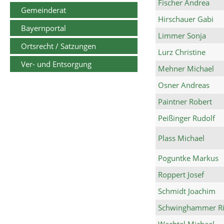
Fischer Andrea
Gemeinderat
Hirschauer Gabi
Bayernportal
Limmer Sonja
Ortsrecht / Satzungen
Lurz Christine
Ver- und Entsorgung
Mehner Michael
Osner Andreas
Paintner Robert
Peißinger Rudolf
Plass Michael
Poguntke Markus
Roppert Josef
Schmidt Joachim
Schwinghammer Ri
Wachtel Michael