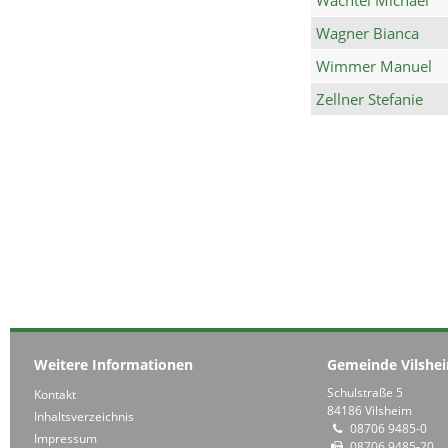
Wagner Bianca
Wimmer Manuel
Zellner Stefanie
Weitere Informationen
Gemeinde Vilshe
Schulstraße 5
Kontakt
84186 Vilsheim
Inhaltsverzeichnis
08706 9485-0
Impressum
08706 9485-20