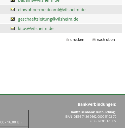
einwohnermeldeamt@vilsheim.de
geschaeftsleitung@vilsheim.de
kitas@vilsheim.de
drucken
nach oben
Bankverbindungen:
Raiffeisenbank Buch-Eching:
---
IBAN DE56 7436 9662 0000 5102 70
BIC GENODEF1EBV
:00 - 16:00 Uhr