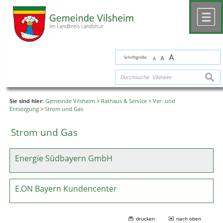
Zum Inhalt
,
zur Navigation
oder
zur Startseite
springen.
chließen
M
A
Schriftgröße
A
A
suche
Sie sind hier:
Gemeinde Vilsheim
>
Rathaus & Service
>
Ver- und
Entsorgung
>
Strom und Gas
Strom und Gas
Energie Südbayern GmbH
E.ON Bayern Kundencenter
drucken
nach oben