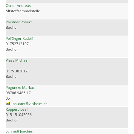
Osner Andreas
Altstoffsammelstelle
Paintner Robert
Bauhof
Peißinger Rudolf
01752713197
Bauhof
Plass Michael
0175 3820128
Bauhof
Poguntke Markus
08706 9485-17
05
bauamt@vilsheim.de
Roppert Josef
0151 51043086
Bauhof
Schmidt Joachim