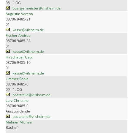
08 - 1.OG
buergermeister@vilsheim.de
Augustin Verena
08706 9485-21
01
kasse@vilsheim.de
Fischer Andrea
08706 9485-38
01
kasse@vilsheim.de
Hirschauer Gabi
08706 9485-10
01
kasse@vilsheim.de
Limmer Sonja
08706 9485-0
09 - 1. OG
poststelle@vilsheim.de
Lurz Christine
08706 9485-0
Auszubildende
poststelle@vilsheim.de
Mehner Michael
Bauhof