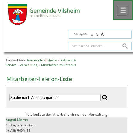
Zum Inhalt
,
zur Navigation
oder
zur Startseite
springen.
chließen
M
A
Schriftgröße
A
A
suche
Sie sind hier:
Gemeinde Vilsheim
>
Rathaus &
Service
>
Verwaltung
>
Mitarbeiter im Rathaus
Mitarbeiter-Telefon-Liste
Telefonliste der Mitarbeiter/innen der Verwaltung
Angstl Martin
1. Bürgermeister
08706 9485-11