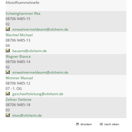
Altstoffsammelstelle
Schwinghammer Rita
08706 9485-15
02
einwohnermeldeamt@vilsheim.de
Wachtel Michael
08706 9485-13
04
bauamt@vilsheim.de
Wagner Bianca
08706 9485-14
02
einwohnermeldeamt@vilsheim.de
Wimmer Manuel
08706 9485-12
07 - 1. OG
geschaeftsleitung@vilsheim.de
Zellner Stefanie
08706 9485-18
03
kitas@vilsheim.de
drucken
nach oben