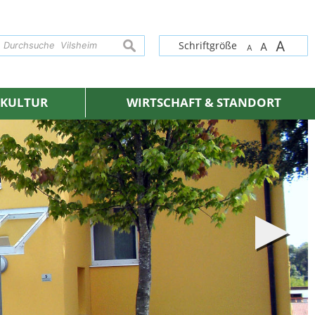
A
suchen
Schriftgröße
A
A
& KULTUR
WIRTSCHAFT & STANDORT