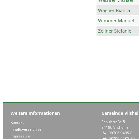
Wagner Bianca
Wimmer Manuel
Zellner Stefanie
Weitere Informationen
Gemeinde Vilshe
Schulstraße 5
Kontakt
84186 Vilsheim
Inhaltsverzeichnis
08706 9485-0
Impressum
08706 9485-20