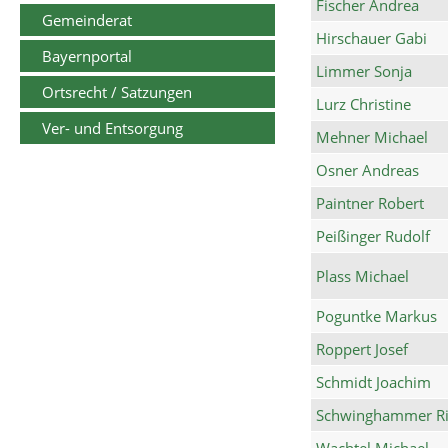
Fischer Andrea
Gemeinderat
Hirschauer Gabi
Bayernportal
Limmer Sonja
Ortsrecht / Satzungen
Lurz Christine
Ver- und Entsorgung
Mehner Michael
Osner Andreas
Paintner Robert
Peißinger Rudolf
Plass Michael
Poguntke Markus
Roppert Josef
Schmidt Joachim
Schwinghammer Ri
Wachtel Michael