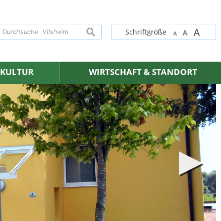
A
suchen
Schriftgröße
A
A
& KULTUR
WIRTSCHAFT & STANDORT