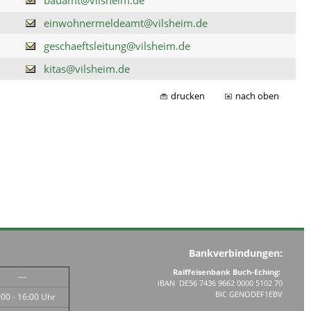
einwohnermeldeamt@vilsheim.de
geschaeftsleitung@vilsheim.de
kitas@vilsheim.de
drucken
nach oben
Bankverbindungen:
Raiffeisenbank Buch-Eching:
---
IBAN DE56 7436 9662 0000 5102 70
BIC GENODEF1EBV
:00 - 16:00 Uhr