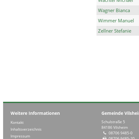
Wagner Bianca
Wimmer Manuel
Zellner Stefanie
Weitere Informationen
Gemeinde Vilshe
Schulstraße 5
Kontakt
84186 Vilsheim
Inhaltsverzeichnis
08706 9485-0
Impressum
08706 9485-20