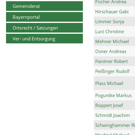
Fischer Andrea
Gemeinderat
Hirschauer Gabi
Bayernportal
Limmer Sonja
Ortsrecht / Satzungen
Lurz Christine
Ver- und Entsorgung
Mehner Michael
Osner Andreas
Paintner Robert
Peißinger Rudolf
Plass Michael
Poguntke Markus
Roppert Josef
Schmidt Joachim
Schwinghammer Ri
Wachtel Michael