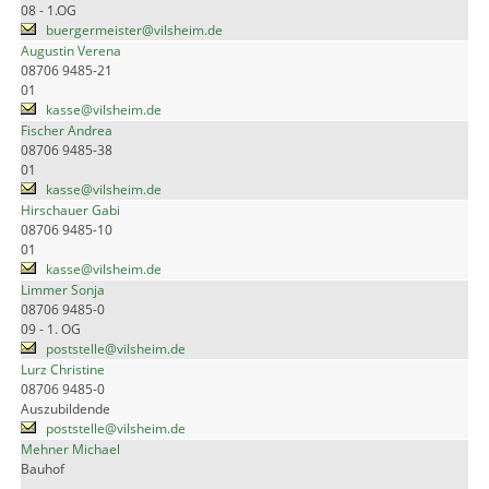
08 - 1.OG
buergermeister@vilsheim.de
Augustin Verena
08706 9485-21
01
kasse@vilsheim.de
Fischer Andrea
08706 9485-38
01
kasse@vilsheim.de
Hirschauer Gabi
08706 9485-10
01
kasse@vilsheim.de
Limmer Sonja
08706 9485-0
09 - 1. OG
poststelle@vilsheim.de
Lurz Christine
08706 9485-0
Auszubildende
poststelle@vilsheim.de
Mehner Michael
Bauhof