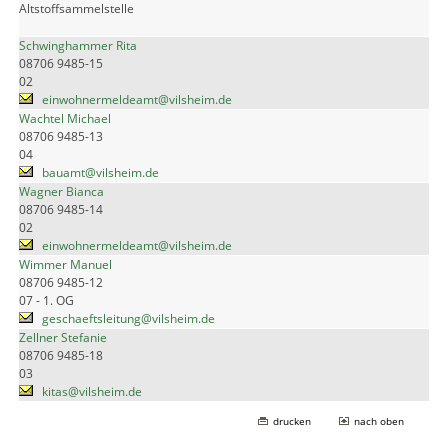
Altstoffsammelstelle
Schwinghammer Rita
08706 9485-15
02
einwohnermeldeamt@vilsheim.de
Wachtel Michael
08706 9485-13
04
bauamt@vilsheim.de
Wagner Bianca
08706 9485-14
02
einwohnermeldeamt@vilsheim.de
Wimmer Manuel
08706 9485-12
07 - 1. OG
geschaeftsleitung@vilsheim.de
Zellner Stefanie
08706 9485-18
03
kitas@vilsheim.de
drucken
nach oben