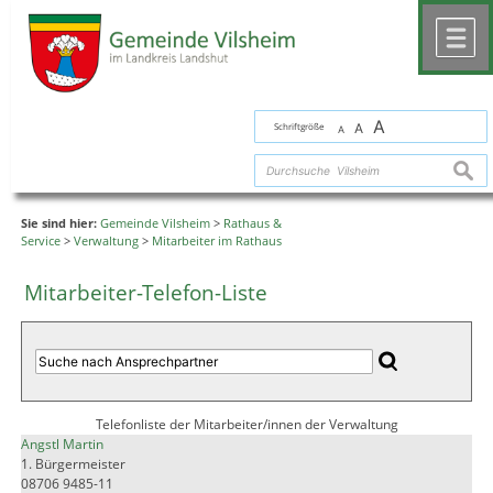
Zum Inhalt
,
zur Navigation
oder
zur Startseite
springen.
chließen
M
A
Schriftgröße
A
A
suche
Sie sind hier:
Gemeinde Vilsheim
>
Rathaus &
Service
>
Verwaltung
>
Mitarbeiter im Rathaus
Mitarbeiter-Telefon-Liste
Telefonliste der Mitarbeiter/innen der Verwaltung
Angstl Martin
1. Bürgermeister
08706 9485-11