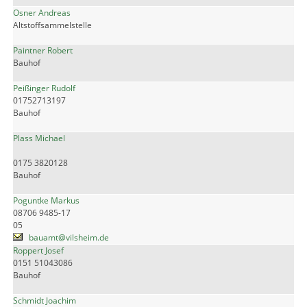
Osner Andreas
Altstoffsammelstelle
Paintner Robert
Bauhof
Peißinger Rudolf
01752713197
Bauhof
Plass Michael
0175 3820128
Bauhof
Poguntke Markus
08706 9485-17
05
bauamt@vilsheim.de
Roppert Josef
0151 51043086
Bauhof
Schmidt Joachim