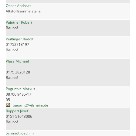
Osner Andreas
Altstoffsammelstelle
Paintner Robert
Bauhof
Peißinger Rudolf
01752713197
Bauhof
Plass Michael
0175 3820128
Bauhof
Poguntke Markus
08706 9485-17
05
bauamt@vilsheim.de
Roppert Josef
0151 51043086
Bauhof
Schmidt Joachim