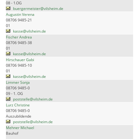
08 - 1.OG
buergermeister@vilsheim.de
Augustin Verena
08706 9485-21
01
kasse@vilsheim.de
Fischer Andrea
08706 9485-38
01
kasse@vilsheim.de
Hirschauer Gabi
08706 9485-10
01
kasse@vilsheim.de
Limmer Sonja
08706 9485-0
09 - 1. OG
poststelle@vilsheim.de
Lurz Christine
08706 9485-0
Auszubildende
poststelle@vilsheim.de
Mehner Michael
Bauhof