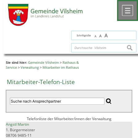
Zum Inhalt
,
zur Navigation
oder
zur Startseite
springen.
chließen
M
A
Schriftgröße
A
A
suche
Sie sind hier:
Gemeinde Vilsheim
>
Rathaus &
Service
>
Verwaltung
>
Mitarbeiter im Rathaus
Mitarbeiter-Telefon-Liste
Telefonliste der Mitarbeiter/innen der Verwaltung
Angstl Martin
1. Bürgermeister
08706 9485-11