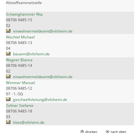
Altstoffsammelstelle
Schwinghammer Rita
08706 9485-15
02
einwohnermeldeamt@vilsheim.de
Wachtel Michael
08706 9485-13
04
bauamt@vilsheim.de
Wagner Bianca
08706 9485-14
02
einwohnermeldeamt@vilsheim.de
Wimmer Manuel
08706 9485-12
07 - 1. OG
geschaeftsleitung@vilsheim.de
Zellner Stefanie
08706 9485-18
03
kitas@vilsheim.de
drucken
nach oben