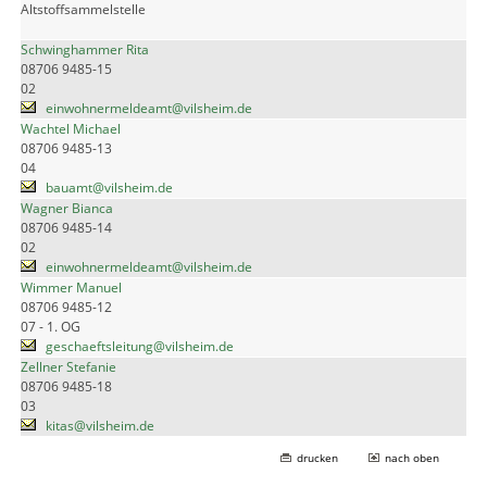
Altstoffsammelstelle
Schwinghammer Rita
08706 9485-15
02
einwohnermeldeamt@vilsheim.de
Wachtel Michael
08706 9485-13
04
bauamt@vilsheim.de
Wagner Bianca
08706 9485-14
02
einwohnermeldeamt@vilsheim.de
Wimmer Manuel
08706 9485-12
07 - 1. OG
geschaeftsleitung@vilsheim.de
Zellner Stefanie
08706 9485-18
03
kitas@vilsheim.de
drucken
nach oben