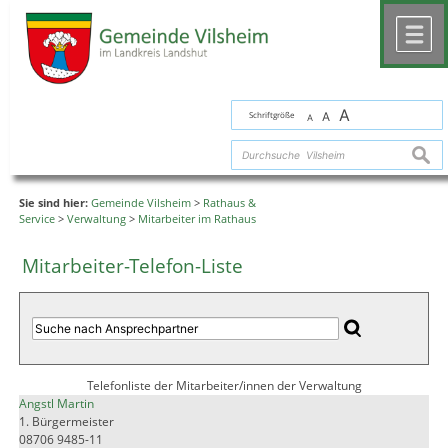
Zum Inhalt
,
zur Navigation
oder
zur Startseite
springen.
chließen
M
A
Schriftgröße
A
A
suche
Sie sind hier:
Gemeinde Vilsheim
>
Rathaus &
Service
>
Verwaltung
>
Mitarbeiter im Rathaus
Mitarbeiter-Telefon-Liste
Telefonliste der Mitarbeiter/innen der Verwaltung
Angstl Martin
1. Bürgermeister
08706 9485-11