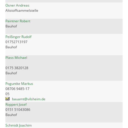
Osner Andreas
Altstoffsammelstelle
Paintner Robert
Bauhof
Peißinger Rudolf
01752713197
Bauhof
Plass Michael
0175 3820128
Bauhof
Poguntke Markus
08706 9485-17
05
bauamt@vilsheim.de
Roppert Josef
0151 51043086
Bauhof
Schmidt Joachim