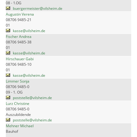
08 - 1.OG
buergermeister@vilsheim.de
Augustin Verena
08706 9485-21
01
kasse@vilsheim.de
Fischer Andrea
08706 9485-38
01
kasse@vilsheim.de
Hirschauer Gabi
08706 9485-10
01
kasse@vilsheim.de
Limmer Sonja
08706 9485-0
09 - 1. OG
poststelle@vilsheim.de
Lurz Christine
08706 9485-0
Auszubildende
poststelle@vilsheim.de
Mehner Michael
Bauhof