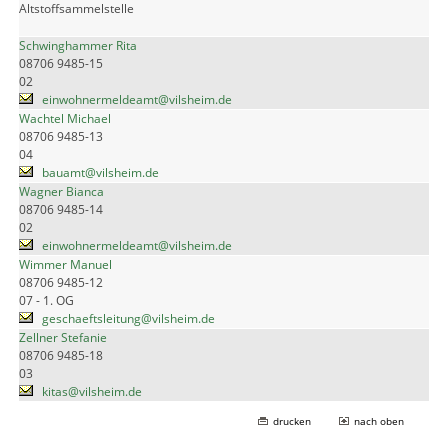
Altstoffsammelstelle
Schwinghammer Rita
08706 9485-15
02
einwohnermeldeamt@vilsheim.de
Wachtel Michael
08706 9485-13
04
bauamt@vilsheim.de
Wagner Bianca
08706 9485-14
02
einwohnermeldeamt@vilsheim.de
Wimmer Manuel
08706 9485-12
07 - 1. OG
geschaeftsleitung@vilsheim.de
Zellner Stefanie
08706 9485-18
03
kitas@vilsheim.de
drucken
nach oben