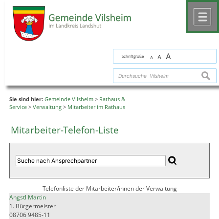
Zum Inhalt
,
zur Navigation
oder
zur Startseite
springen.
chließen
M
A
Schriftgröße
A
A
suche
Sie sind hier:
Gemeinde Vilsheim
>
Rathaus &
Service
>
Verwaltung
>
Mitarbeiter im Rathaus
Mitarbeiter-Telefon-Liste
Telefonliste der Mitarbeiter/innen der Verwaltung
Angstl Martin
1. Bürgermeister
08706 9485-11