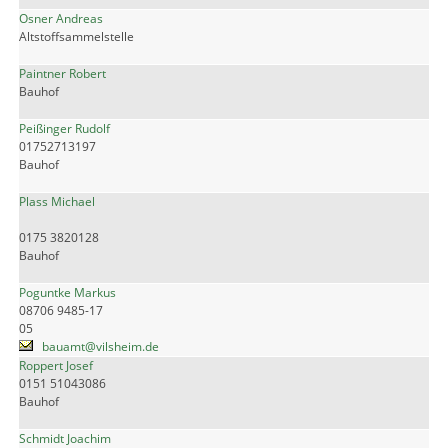
Osner Andreas
Altstoffsammelstelle
Paintner Robert
Bauhof
Peißinger Rudolf
01752713197
Bauhof
Plass Michael
0175 3820128
Bauhof
Poguntke Markus
08706 9485-17
05
bauamt@vilsheim.de
Roppert Josef
0151 51043086
Bauhof
Schmidt Joachim