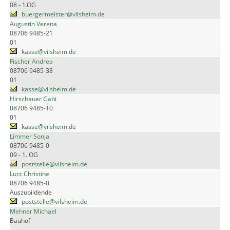
08 - 1.OG
buergermeister@vilsheim.de
Augustin Verena
08706 9485-21
01
kasse@vilsheim.de
Fischer Andrea
08706 9485-38
01
kasse@vilsheim.de
Hirschauer Gabi
08706 9485-10
01
kasse@vilsheim.de
Limmer Sonja
08706 9485-0
09 - 1. OG
poststelle@vilsheim.de
Lurz Christine
08706 9485-0
Auszubildende
poststelle@vilsheim.de
Mehner Michael
Bauhof