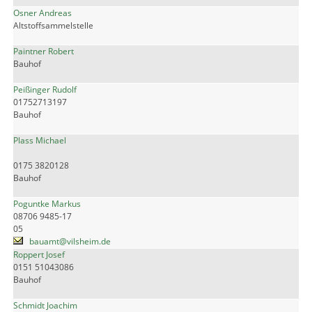
Osner Andreas
Altstoffsammelstelle
Paintner Robert
Bauhof
Peißinger Rudolf
01752713197
Bauhof
Plass Michael
0175 3820128
Bauhof
Poguntke Markus
08706 9485-17
05
bauamt@vilsheim.de
Roppert Josef
0151 51043086
Bauhof
Schmidt Joachim