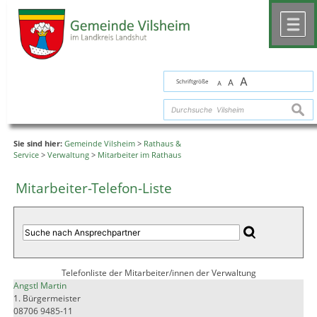
Zum Inhalt
,
zur Navigation
oder
zur Startseite
springen.
chließen
M
A
Schriftgröße
A
A
suche
Sie sind hier:
Gemeinde Vilsheim
>
Rathaus &
Service
>
Verwaltung
>
Mitarbeiter im Rathaus
Mitarbeiter-Telefon-Liste
Telefonliste der Mitarbeiter/innen der Verwaltung
Angstl Martin
1. Bürgermeister
08706 9485-11