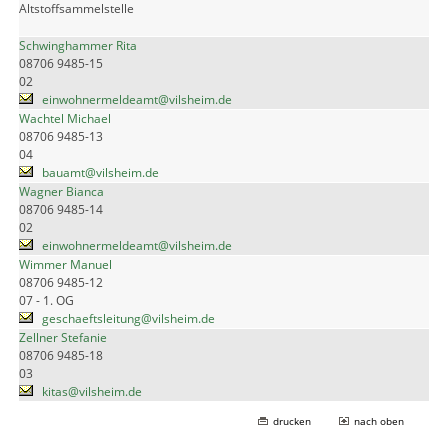
Altstoffsammelstelle
Schwinghammer Rita
08706 9485-15
02
einwohnermeldeamt@vilsheim.de
Wachtel Michael
08706 9485-13
04
bauamt@vilsheim.de
Wagner Bianca
08706 9485-14
02
einwohnermeldeamt@vilsheim.de
Wimmer Manuel
08706 9485-12
07 - 1. OG
geschaeftsleitung@vilsheim.de
Zellner Stefanie
08706 9485-18
03
kitas@vilsheim.de
drucken
nach oben