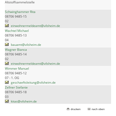
Altstoffsammelstelle
Schwinghammer Rita
08706 9485-15
02
einwohnermeldeamt@vilsheim.de
Wachtel Michael
08706 9485-13
04
bauamt@vilsheim.de
Wagner Bianca
08706 9485-14
02
einwohnermeldeamt@vilsheim.de
Wimmer Manuel
08706 9485-12
07 - 1. OG
geschaeftsleitung@vilsheim.de
Zellner Stefanie
08706 9485-18
03
kitas@vilsheim.de
drucken
nach oben