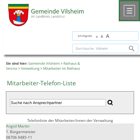
Zum Inhalt
,
zur Navigation
oder
zur Startseite
springen.
chließen
M
A
Schriftgröße
A
A
suche
Sie sind hier:
Gemeinde Vilsheim
>
Rathaus &
Service
>
Verwaltung
>
Mitarbeiter im Rathaus
Mitarbeiter-Telefon-Liste
Telefonliste der Mitarbeiter/innen der Verwaltung
Angstl Martin
1. Bürgermeister
08706 9485-11