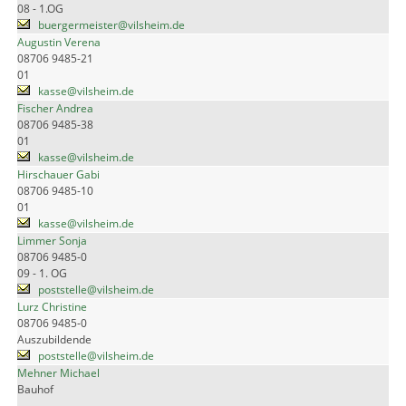
08 - 1.OG
buergermeister@vilsheim.de
Augustin Verena
08706 9485-21
01
kasse@vilsheim.de
Fischer Andrea
08706 9485-38
01
kasse@vilsheim.de
Hirschauer Gabi
08706 9485-10
01
kasse@vilsheim.de
Limmer Sonja
08706 9485-0
09 - 1. OG
poststelle@vilsheim.de
Lurz Christine
08706 9485-0
Auszubildende
poststelle@vilsheim.de
Mehner Michael
Bauhof