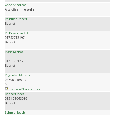
Osner Andreas
Altstoffsammelstelle
Paintner Robert
Bauhof
Peißinger Rudolf
01752713197
Bauhof
Plass Michael
0175 3820128
Bauhof
Poguntke Markus
08706 9485-17
05
bauamt@vilsheim.de
Roppert Josef
0151 51043086
Bauhof
Schmidt Joachim