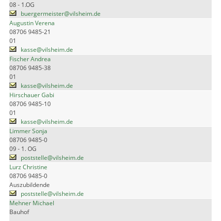
08 - 1.OG
buergermeister@vilsheim.de
Augustin Verena
08706 9485-21
01
kasse@vilsheim.de
Fischer Andrea
08706 9485-38
01
kasse@vilsheim.de
Hirschauer Gabi
08706 9485-10
01
kasse@vilsheim.de
Limmer Sonja
08706 9485-0
09 - 1. OG
poststelle@vilsheim.de
Lurz Christine
08706 9485-0
Auszubildende
poststelle@vilsheim.de
Mehner Michael
Bauhof