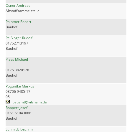
Osner Andreas
Altstoffsammelstelle
Paintner Robert
Bauhof
Peißinger Rudolf
01752713197
Bauhof
Plass Michael
0175 3820128
Bauhof
Poguntke Markus
08706 9485-17
05
bauamt@vilsheim.de
Roppert Josef
0151 51043086
Bauhof
Schmidt Joachim