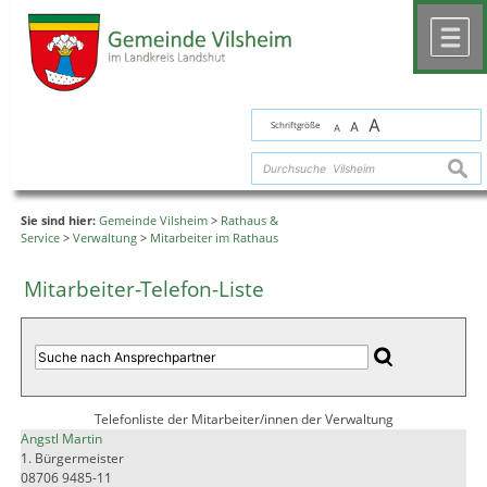
Zum Inhalt
,
zur Navigation
oder
zur Startseite
springen.
chließen
M
A
Schriftgröße
A
A
suche
Sie sind hier:
Gemeinde Vilsheim
>
Rathaus &
Service
>
Verwaltung
>
Mitarbeiter im Rathaus
Mitarbeiter-Telefon-Liste
Telefonliste der Mitarbeiter/innen der Verwaltung
Angstl Martin
1. Bürgermeister
08706 9485-11