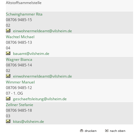
Altstoffsammelstelle
Schwinghammer Rita
08706 9485-15
02
einwohnermeldeamt@vilsheim.de
Wachtel Michael
08706 9485-13
04
bauamt@vilsheim.de
Wagner Bianca
08706 9485-14
02
einwohnermeldeamt@vilsheim.de
Wimmer Manuel
08706 9485-12
07 - 1. OG
geschaeftsleitung@vilsheim.de
Zellner Stefanie
08706 9485-18
03
kitas@vilsheim.de
drucken
nach oben