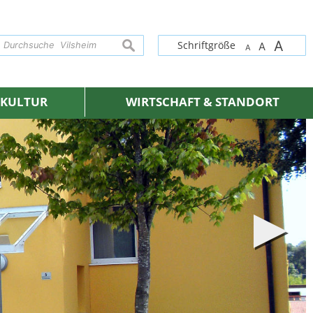
A
suchen
Schriftgröße
A
A
& KULTUR
WIRTSCHAFT & STANDORT