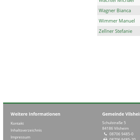
Wagner Bianca
Wimmer Manuel
Zellner Stefanie
Weitere Informationen
Gemeinde Vilshe
Schulstraße 5
Kontakt
84186 Vilsheim
Inhaltsverzeichnis
08706 9485-0
Impressum
08706 9485-20