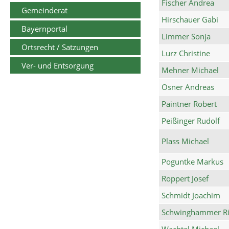
Fischer Andrea
Gemeinderat
Hirschauer Gabi
Bayernportal
Limmer Sonja
Ortsrecht / Satzungen
Lurz Christine
Ver- und Entsorgung
Mehner Michael
Osner Andreas
Paintner Robert
Peißinger Rudolf
Plass Michael
Poguntke Markus
Roppert Josef
Schmidt Joachim
Schwinghammer Ri
Wachtel Michael