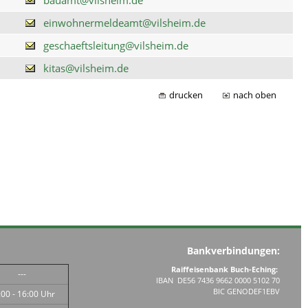
einwohnermeldeamt@vilsheim.de
geschaeftsleitung@vilsheim.de
kitas@vilsheim.de
drucken
nach oben
Bankverbindungen:
Raiffeisenbank Buch-Eching:
---
IBAN DE56 7436 9662 0000 5102 70
BIC GENODEF1EBV
:00 - 16:00 Uhr