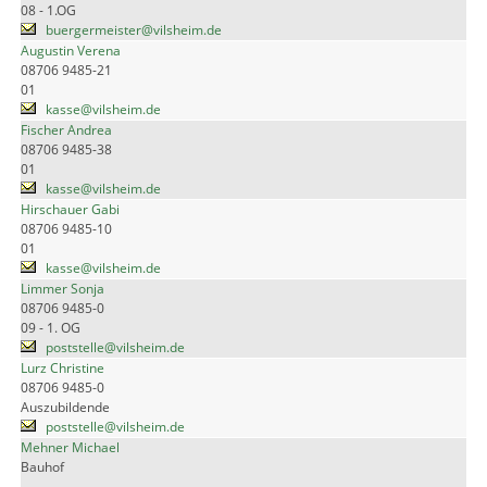
08 - 1.OG
buergermeister@vilsheim.de
Augustin Verena
08706 9485-21
01
kasse@vilsheim.de
Fischer Andrea
08706 9485-38
01
kasse@vilsheim.de
Hirschauer Gabi
08706 9485-10
01
kasse@vilsheim.de
Limmer Sonja
08706 9485-0
09 - 1. OG
poststelle@vilsheim.de
Lurz Christine
08706 9485-0
Auszubildende
poststelle@vilsheim.de
Mehner Michael
Bauhof