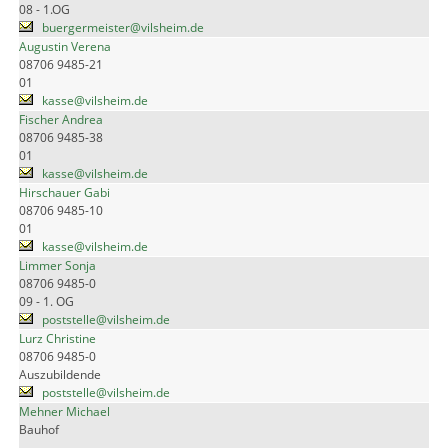
08 - 1.OG
buergermeister@vilsheim.de
Augustin Verena
08706 9485-21
01
kasse@vilsheim.de
Fischer Andrea
08706 9485-38
01
kasse@vilsheim.de
Hirschauer Gabi
08706 9485-10
01
kasse@vilsheim.de
Limmer Sonja
08706 9485-0
09 - 1. OG
poststelle@vilsheim.de
Lurz Christine
08706 9485-0
Auszubildende
poststelle@vilsheim.de
Mehner Michael
Bauhof