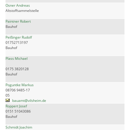
Osner Andreas
Altstoffsammelstelle
Paintner Robert
Bauhof
Peißinger Rudolf
01752713197
Bauhof
Plass Michael
0175 3820128
Bauhof
Poguntke Markus
08706 9485-17
05
bauamt@vilsheim.de
Roppert Josef
0151 51043086
Bauhof
Schmidt Joachim