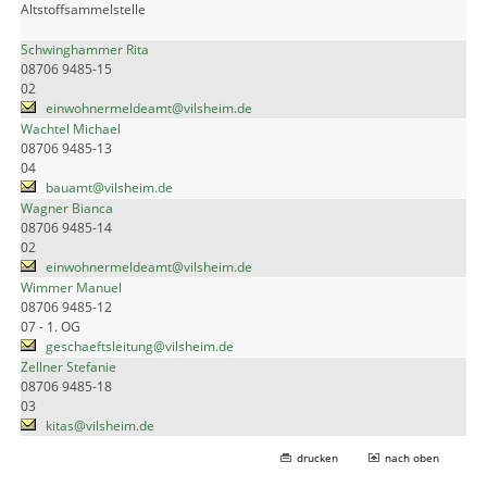
Altstoffsammelstelle
Schwinghammer Rita
08706 9485-15
02
einwohnermeldeamt@vilsheim.de
Wachtel Michael
08706 9485-13
04
bauamt@vilsheim.de
Wagner Bianca
08706 9485-14
02
einwohnermeldeamt@vilsheim.de
Wimmer Manuel
08706 9485-12
07 - 1. OG
geschaeftsleitung@vilsheim.de
Zellner Stefanie
08706 9485-18
03
kitas@vilsheim.de
drucken
nach oben