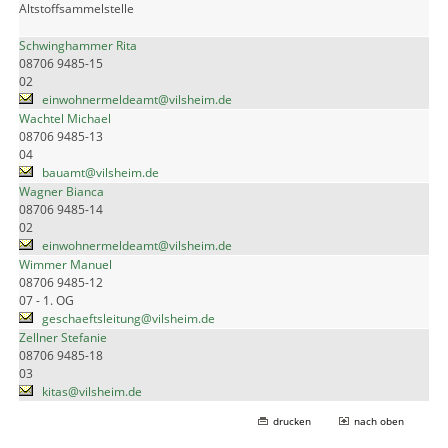
Altstoffsammelstelle
Schwinghammer Rita
08706 9485-15
02
einwohnermeldeamt@vilsheim.de
Wachtel Michael
08706 9485-13
04
bauamt@vilsheim.de
Wagner Bianca
08706 9485-14
02
einwohnermeldeamt@vilsheim.de
Wimmer Manuel
08706 9485-12
07 - 1. OG
geschaeftsleitung@vilsheim.de
Zellner Stefanie
08706 9485-18
03
kitas@vilsheim.de
drucken
nach oben