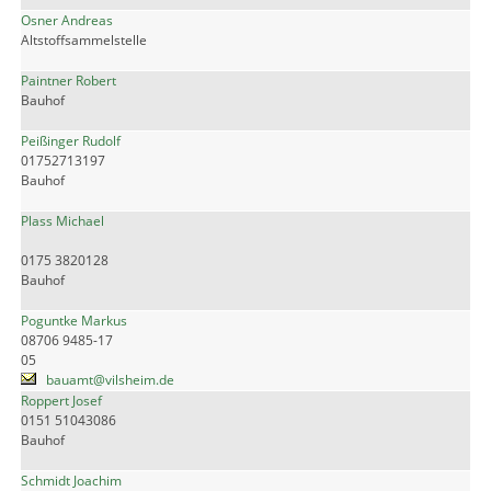
Osner Andreas
Altstoffsammelstelle
Paintner Robert
Bauhof
Peißinger Rudolf
01752713197
Bauhof
Plass Michael
0175 3820128
Bauhof
Poguntke Markus
08706 9485-17
05
bauamt@vilsheim.de
Roppert Josef
0151 51043086
Bauhof
Schmidt Joachim