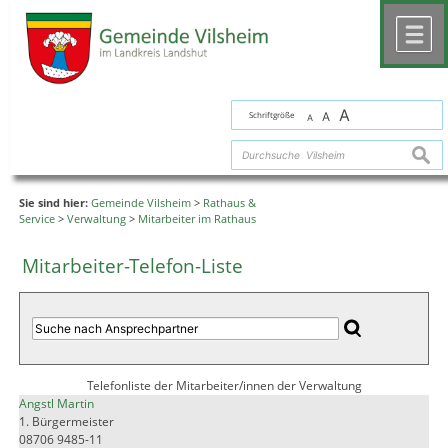
Zum Inhalt
,
zur Navigation
oder
zur Startseite
springen.
chließen
M
A
Schriftgröße
A
A
suche
Sie sind hier:
Gemeinde Vilsheim
>
Rathaus &
Service
>
Verwaltung
>
Mitarbeiter im Rathaus
Mitarbeiter-Telefon-Liste
Telefonliste der Mitarbeiter/innen der Verwaltung
Angstl Martin
1. Bürgermeister
08706 9485-11