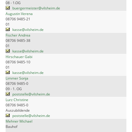
08 - 1.OG
buergermeister@vilsheim.de
Augustin Verena
08706 9485-21
01
kasse@vilsheim.de
Fischer Andrea
08706 9485-38
01
kasse@vilsheim.de
Hirschauer Gabi
08706 9485-10
01
kasse@vilsheim.de
Limmer Sonja
08706 9485-0
09 - 1. OG
poststelle@vilsheim.de
Lurz Christine
08706 9485-0
Auszubildende
poststelle@vilsheim.de
Mehner Michael
Bauhof