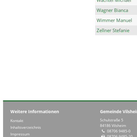
Wagner Bianca
Wimmer Manuel
Zellner Stefanie
Weitere Informationen
Gemeinde Vilshe
Schulstraße 5
Kontakt
84186 Vilsheim
Inhaltsverzeichnis
08706 9485-0
Impressum
08706 9485-20