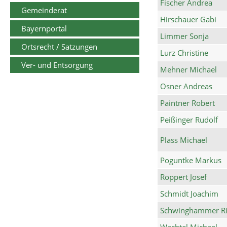
Fischer Andrea
Gemeinderat
Hirschauer Gabi
Bayernportal
Limmer Sonja
Ortsrecht / Satzungen
Lurz Christine
Ver- und Entsorgung
Mehner Michael
Osner Andreas
Paintner Robert
Peißinger Rudolf
Plass Michael
Poguntke Markus
Roppert Josef
Schmidt Joachim
Schwinghammer Ri
Wachtel Michael