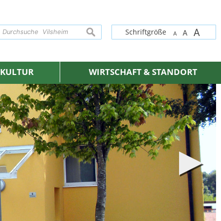
A
suchen
Schriftgröße
A
A
& KULTUR
WIRTSCHAFT & STANDORT