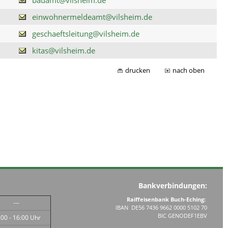
einwohnermeldeamt@vilsheim.de
geschaeftsleitung@vilsheim.de
kitas@vilsheim.de
drucken
nach oben
Bankverbindungen:
Raiffeisenbank Buch-Eching:
---
IBAN DE56 7436 9662 0000 5102 70
BIC GENODEF1EBV
:00 - 16:00 Uhr