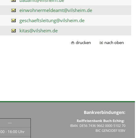
einwohnermeldeamt@vilsheim.de
geschaeftsleitung@vilsheim.de
kitas@vilsheim.de
drucken
nach oben
Bankverbindungen:
Raiffeisenbank Buch-Eching:
---
IBAN DE56 7436 9662 0000 5102 70
BIC GENODEF1EBV
:00 - 16:00 Uhr