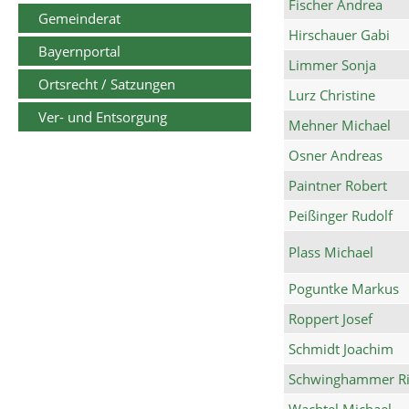
Fischer Andrea
Gemeinderat
Hirschauer Gabi
Bayernportal
Limmer Sonja
Ortsrecht / Satzungen
Lurz Christine
Ver- und Entsorgung
Mehner Michael
Osner Andreas
Paintner Robert
Peißinger Rudolf
Plass Michael
Poguntke Markus
Roppert Josef
Schmidt Joachim
Schwinghammer Ri
Wachtel Michael