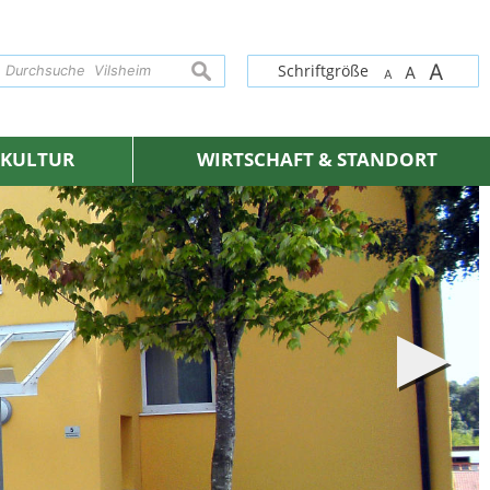
A
suchen
Schriftgröße
A
A
& KULTUR
WIRTSCHAFT & STANDORT