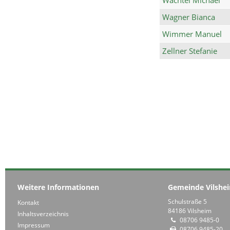
Wagner Bianca
Wimmer Manuel
Zellner Stefanie
Weitere Informationen
Gemeinde Vilshe
Schulstraße 5
Kontakt
84186 Vilsheim
Inhaltsverzeichnis
08706 9485-0
Impressum
08706 9485-20