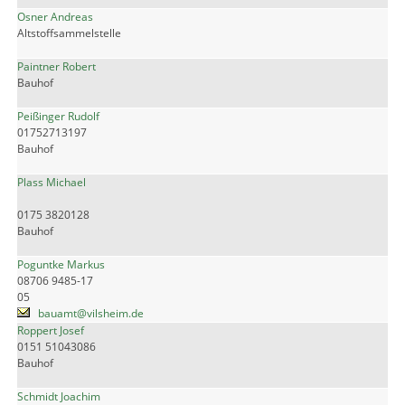
Osner Andreas
Altstoffsammelstelle
Paintner Robert
Bauhof
Peißinger Rudolf
01752713197
Bauhof
Plass Michael
0175 3820128
Bauhof
Poguntke Markus
08706 9485-17
05
bauamt@vilsheim.de
Roppert Josef
0151 51043086
Bauhof
Schmidt Joachim