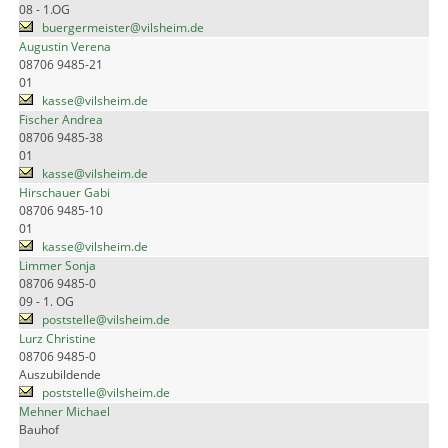
08 - 1.OG
buergermeister@vilsheim.de
Augustin Verena
08706 9485-21
01
kasse@vilsheim.de
Fischer Andrea
08706 9485-38
01
kasse@vilsheim.de
Hirschauer Gabi
08706 9485-10
01
kasse@vilsheim.de
Limmer Sonja
08706 9485-0
09 - 1. OG
poststelle@vilsheim.de
Lurz Christine
08706 9485-0
Auszubildende
poststelle@vilsheim.de
Mehner Michael
Bauhof