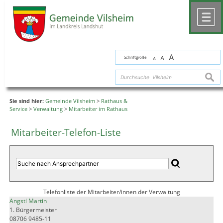
Zum Inhalt
,
zur Navigation
oder
zur Startseite
springen.
chließen
M
A
Schriftgröße
A
A
suche
Sie sind hier:
Gemeinde Vilsheim
>
Rathaus &
Service
>
Verwaltung
>
Mitarbeiter im Rathaus
Mitarbeiter-Telefon-Liste
Telefonliste der Mitarbeiter/innen der Verwaltung
Angstl Martin
1. Bürgermeister
08706 9485-11