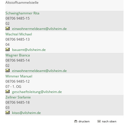
Altstoffsammelstelle
Schwinghammer Rita
08706 9485-15
02
einwohnermeldeamt@vilsheim.de
Wachtel Michael
08706 9485-13
04
bauamt@vilsheim.de
Wagner Bianca
08706 9485-14
02
einwohnermeldeamt@vilsheim.de
Wimmer Manuel
08706 9485-12
07 - 1. OG
geschaeftsleitung@vilsheim.de
Zellner Stefanie
08706 9485-18
03
kitas@vilsheim.de
drucken
nach oben