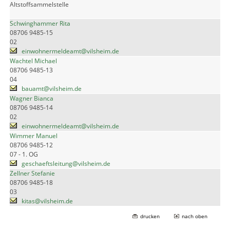
Altstoffsammelstelle
Schwinghammer Rita
08706 9485-15
02
einwohnermeldeamt@vilsheim.de
Wachtel Michael
08706 9485-13
04
bauamt@vilsheim.de
Wagner Bianca
08706 9485-14
02
einwohnermeldeamt@vilsheim.de
Wimmer Manuel
08706 9485-12
07 - 1. OG
geschaeftsleitung@vilsheim.de
Zellner Stefanie
08706 9485-18
03
kitas@vilsheim.de
drucken
nach oben