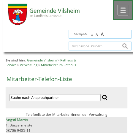
Zum Inhalt
,
zur Navigation
oder
zur Startseite
springen.
chließen
M
A
Schriftgröße
A
A
suche
Sie sind hier:
Gemeinde Vilsheim
>
Rathaus &
Service
>
Verwaltung
>
Mitarbeiter im Rathaus
Mitarbeiter-Telefon-Liste
Telefonliste der Mitarbeiter/innen der Verwaltung
Angstl Martin
1. Bürgermeister
08706 9485-11