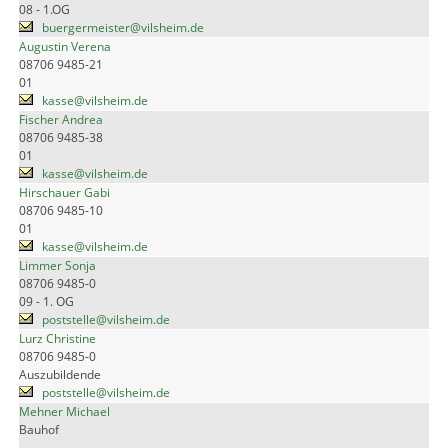
08 - 1.OG
buergermeister@vilsheim.de
Augustin Verena
08706 9485-21
01
kasse@vilsheim.de
Fischer Andrea
08706 9485-38
01
kasse@vilsheim.de
Hirschauer Gabi
08706 9485-10
01
kasse@vilsheim.de
Limmer Sonja
08706 9485-0
09 - 1. OG
poststelle@vilsheim.de
Lurz Christine
08706 9485-0
Auszubildende
poststelle@vilsheim.de
Mehner Michael
Bauhof