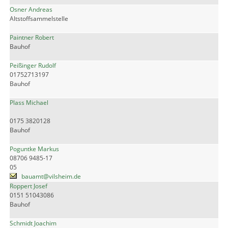
Osner Andreas
Altstoffsammelstelle
Paintner Robert
Bauhof
Peißinger Rudolf
01752713197
Bauhof
Plass Michael
0175 3820128
Bauhof
Poguntke Markus
08706 9485-17
05
bauamt@vilsheim.de
Roppert Josef
0151 51043086
Bauhof
Schmidt Joachim