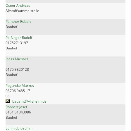
Osner Andreas
Altstoffsammelstelle
Paintner Robert
Bauhof
Peißinger Rudolf
01752713197
Bauhof
Plass Michael
0175 3820128
Bauhof
Poguntke Markus
08706 9485-17
05
bauamt@vilsheim.de
Roppert Josef
0151 51043086
Bauhof
Schmidt Joachim