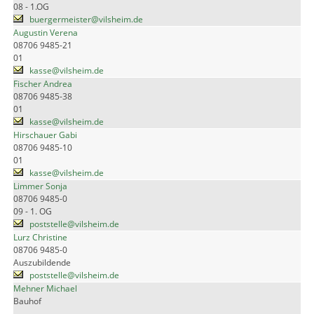
08 - 1.OG
buergermeister@vilsheim.de
Augustin Verena
08706 9485-21
01
kasse@vilsheim.de
Fischer Andrea
08706 9485-38
01
kasse@vilsheim.de
Hirschauer Gabi
08706 9485-10
01
kasse@vilsheim.de
Limmer Sonja
08706 9485-0
09 - 1. OG
poststelle@vilsheim.de
Lurz Christine
08706 9485-0
Auszubildende
poststelle@vilsheim.de
Mehner Michael
Bauhof