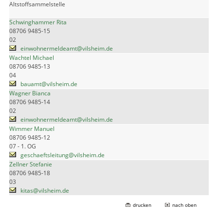
Altstoffsammelstelle
Schwinghammer Rita
08706 9485-15
02
einwohnermeldeamt@vilsheim.de
Wachtel Michael
08706 9485-13
04
bauamt@vilsheim.de
Wagner Bianca
08706 9485-14
02
einwohnermeldeamt@vilsheim.de
Wimmer Manuel
08706 9485-12
07 - 1. OG
geschaeftsleitung@vilsheim.de
Zellner Stefanie
08706 9485-18
03
kitas@vilsheim.de
drucken
nach oben