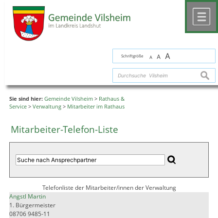
Zum Inhalt
,
zur Navigation
oder
zur Startseite
springen.
chließen
M
A
Schriftgröße
A
A
suche
Sie sind hier:
Gemeinde Vilsheim
>
Rathaus &
Service
>
Verwaltung
>
Mitarbeiter im Rathaus
Mitarbeiter-Telefon-Liste
Telefonliste der Mitarbeiter/innen der Verwaltung
Angstl Martin
1. Bürgermeister
08706 9485-11