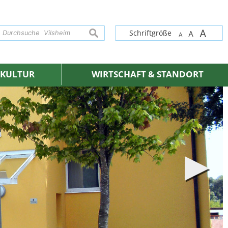
A
suchen
Schriftgröße
A
A
& KULTUR
WIRTSCHAFT & STANDORT