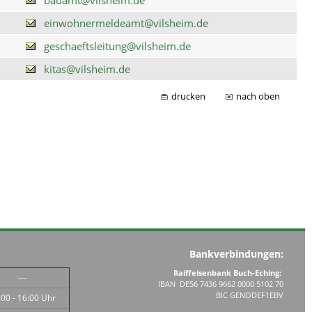
einwohnermeldeamt@vilsheim.de
geschaeftsleitung@vilsheim.de
kitas@vilsheim.de
drucken
nach oben
Bankverbindungen:
Raiffeisenbank Buch-Eching:
---
IBAN DE56 7436 9662 0000 5102 70
BIC GENODEF1EBV
:00 - 16:00 Uhr