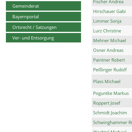
Fischer Andrea
Gemeinderat
Hirschauer Gabi
Bayernportal
Limmer Sonja
Ortsrecht / Satzungen
Lurz Christine
Ver- und Entsorgung
Mehner Michael
Osner Andreas
Paintner Robert
Peißinger Rudolf
Plass Michael
Poguntke Markus
Roppert Josef
Schmidt Joachim
Schwinghammer Ri
Wachtel Michael