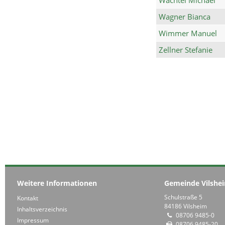
Wagner Bianca
Wimmer Manuel
Zellner Stefanie
Weitere Informationen
Gemeinde Vilshe
Schulstraße 5
Kontakt
84186 Vilsheim
Inhaltsverzeichnis
08706 9485-0
Impressum
08706 9485-20