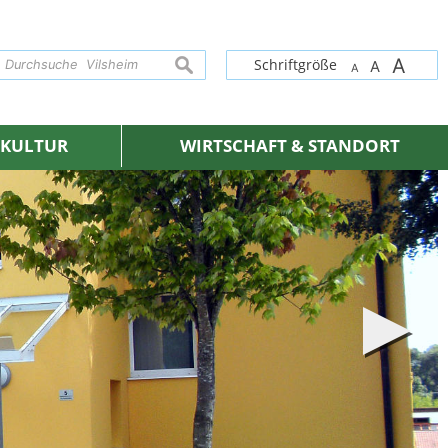
A
suchen
Schriftgröße
A
A
& KULTUR
WIRTSCHAFT & STANDORT