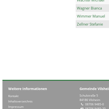
Wagner Bianca
Wimmer Manuel
Zellner Stefanie
Weitere Informationen
Gemeinde Vilshe
Schulstraße 5
Kontakt
84186 Vilsheim
Inhaltsverzeichnis
08706 9485-0
Impressum
08706 9485-20