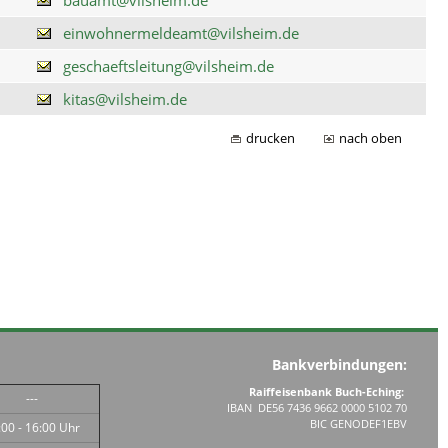
einwohnermeldeamt@vilsheim.de
geschaeftsleitung@vilsheim.de
kitas@vilsheim.de
drucken
nach oben
Bankverbindungen:
Raiffeisenbank Buch-Eching:
---
IBAN DE56 7436 9662 0000 5102 70
BIC GENODEF1EBV
:00 - 16:00 Uhr