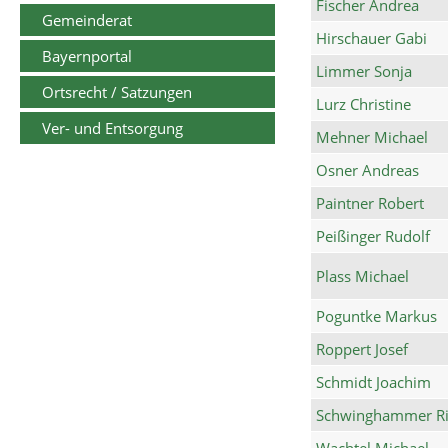
Fischer Andrea
Gemeinderat
Hirschauer Gabi
Bayernportal
Limmer Sonja
Ortsrecht / Satzungen
Lurz Christine
Ver- und Entsorgung
Mehner Michael
Osner Andreas
Paintner Robert
Peißinger Rudolf
Plass Michael
Poguntke Markus
Roppert Josef
Schmidt Joachim
Schwinghammer Ri
Wachtel Michael