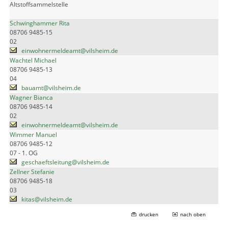
Altstoffsammelstelle
Schwinghammer Rita
08706 9485-15
02
einwohnermeldeamt@vilsheim.de
Wachtel Michael
08706 9485-13
04
bauamt@vilsheim.de
Wagner Bianca
08706 9485-14
02
einwohnermeldeamt@vilsheim.de
Wimmer Manuel
08706 9485-12
07 - 1. OG
geschaeftsleitung@vilsheim.de
Zellner Stefanie
08706 9485-18
03
kitas@vilsheim.de
drucken
nach oben