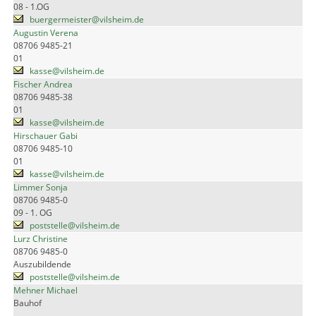
08 - 1.OG
buergermeister@vilsheim.de
Augustin Verena
08706 9485-21
01
kasse@vilsheim.de
Fischer Andrea
08706 9485-38
01
kasse@vilsheim.de
Hirschauer Gabi
08706 9485-10
01
kasse@vilsheim.de
Limmer Sonja
08706 9485-0
09 - 1. OG
poststelle@vilsheim.de
Lurz Christine
08706 9485-0
Auszubildende
poststelle@vilsheim.de
Mehner Michael
Bauhof