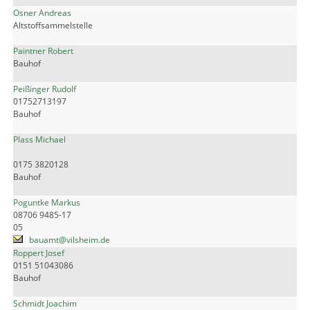
Osner Andreas
Altstoffsammelstelle
Paintner Robert
Bauhof
Peißinger Rudolf
01752713197
Bauhof
Plass Michael
0175 3820128
Bauhof
Poguntke Markus
08706 9485-17
05
bauamt@vilsheim.de
Roppert Josef
0151 51043086
Bauhof
Schmidt Joachim