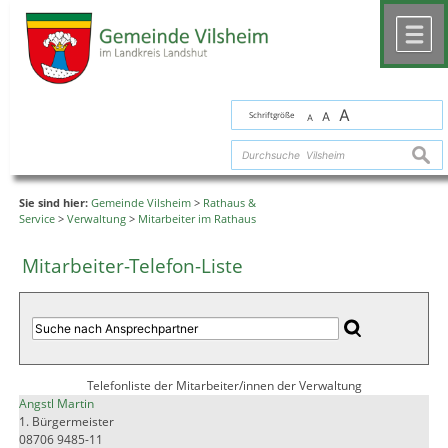
Zum Inhalt
,
zur Navigation
oder
zur Startseite
springen.
chließen
M
A
Schriftgröße
A
A
suche
Sie sind hier:
Gemeinde Vilsheim
>
Rathaus &
Service
>
Verwaltung
>
Mitarbeiter im Rathaus
Mitarbeiter-Telefon-Liste
Telefonliste der Mitarbeiter/innen der Verwaltung
Angstl Martin
1. Bürgermeister
08706 9485-11