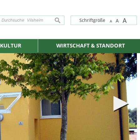
A
suchen
Schriftgröße
A
A
& KULTUR
WIRTSCHAFT & STANDORT