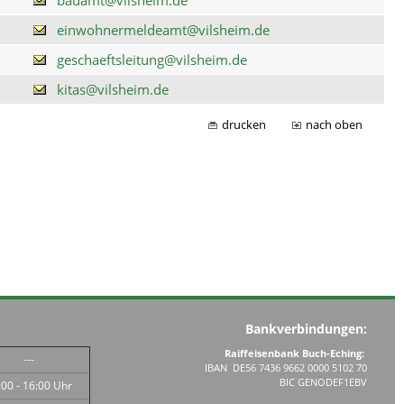
einwohnermeldeamt@vilsheim.de
geschaeftsleitung@vilsheim.de
kitas@vilsheim.de
drucken
nach oben
Bankverbindungen:
Raiffeisenbank Buch-Eching:
---
IBAN DE56 7436 9662 0000 5102 70
BIC GENODEF1EBV
:00 - 16:00 Uhr