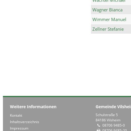
Wagner Bianca
Wimmer Manuel
Zellner Stefanie
Weitere Informationen
Gemeinde Vilshe
Schulstraße 5
Kontakt
84186 Vilsheim
Inhaltsverzeichnis
08706 9485-0
Impressum
08706 9485-20