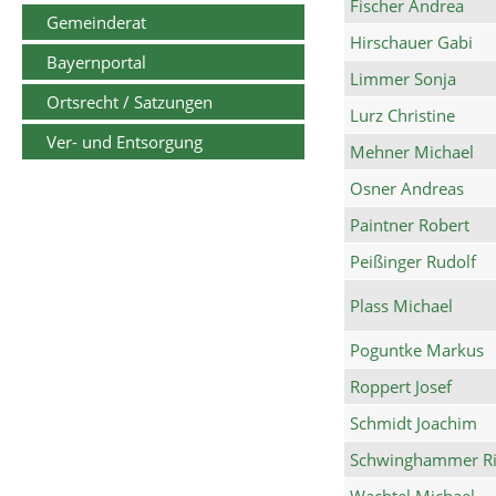
Fischer Andrea
Gemeinderat
Hirschauer Gabi
Bayernportal
Limmer Sonja
Ortsrecht / Satzungen
Lurz Christine
Ver- und Entsorgung
Mehner Michael
Osner Andreas
Paintner Robert
Peißinger Rudolf
Plass Michael
Poguntke Markus
Roppert Josef
Schmidt Joachim
Schwinghammer Ri
Wachtel Michael