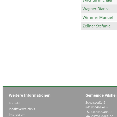
Wagner Bianca
Wimmer Manuel
Zellner Stefanie
Weitere Informationen
Gemeinde Vilshe
Schulstraße 5
Kontakt
84186 Vilsheim
Inhaltsverzeichnis
08706 9485-0
Impressum
08706 9485-20