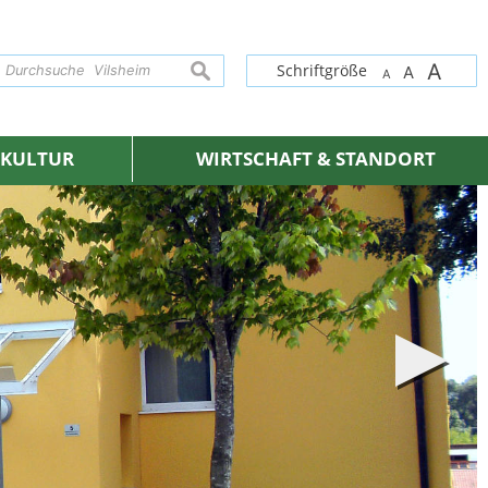
A
suchen
Schriftgröße
A
A
& KULTUR
WIRTSCHAFT & STANDORT