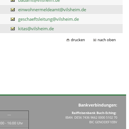
einwohnermeldeamt@vilsheim.de
geschaeftsleitung@vilsheim.de
kitas@vilsheim.de
drucken
nach oben
Bankverbindungen:
Raiffeisenbank Buch-Eching:
---
IBAN DE56 7436 9662 0000 5102 70
BIC GENODEF1EBV
:00 - 16:00 Uhr