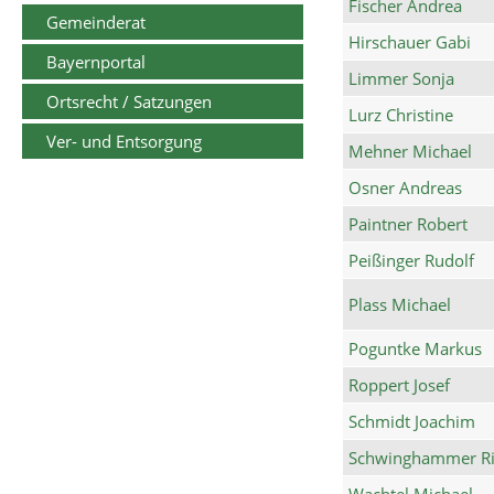
Fischer Andrea
Gemeinderat
Hirschauer Gabi
Bayernportal
Limmer Sonja
Ortsrecht / Satzungen
Lurz Christine
Ver- und Entsorgung
Mehner Michael
Osner Andreas
Paintner Robert
Peißinger Rudolf
Plass Michael
Poguntke Markus
Roppert Josef
Schmidt Joachim
Schwinghammer Ri
Wachtel Michael