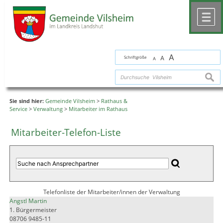
Zum Inhalt
,
zur Navigation
oder
zur Startseite
springen.
chließen
M
A
Schriftgröße
A
A
suche
Sie sind hier:
Gemeinde Vilsheim
>
Rathaus &
Service
>
Verwaltung
>
Mitarbeiter im Rathaus
Mitarbeiter-Telefon-Liste
Telefonliste der Mitarbeiter/innen der Verwaltung
Angstl Martin
1. Bürgermeister
08706 9485-11