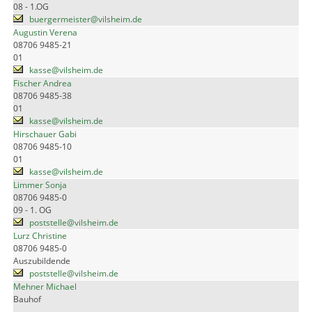
08 - 1.OG
buergermeister@vilsheim.de
Augustin Verena
08706 9485-21
01
kasse@vilsheim.de
Fischer Andrea
08706 9485-38
01
kasse@vilsheim.de
Hirschauer Gabi
08706 9485-10
01
kasse@vilsheim.de
Limmer Sonja
08706 9485-0
09 - 1. OG
poststelle@vilsheim.de
Lurz Christine
08706 9485-0
Auszubildende
poststelle@vilsheim.de
Mehner Michael
Bauhof