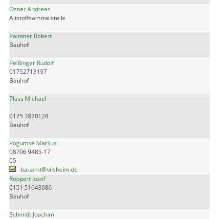
Osner Andreas
Altstoffsammelstelle
Paintner Robert
Bauhof
Peißinger Rudolf
01752713197
Bauhof
Plass Michael
0175 3820128
Bauhof
Poguntke Markus
08706 9485-17
05
bauamt@vilsheim.de
Roppert Josef
0151 51043086
Bauhof
Schmidt Joachim