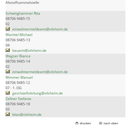
Altstoffsammelstelle
Schwinghammer Rita
08706 9485-15
02
einwohnermeldeamt@vilsheim.de
Wachtel Michael
08706 9485-13
04
bauamt@vilsheim.de
Wagner Bianca
08706 9485-14
02
einwohnermeldeamt@vilsheim.de
Wimmer Manuel
08706 9485-12
07 - 1. OG
geschaeftsleitung@vilsheim.de
Zellner Stefanie
08706 9485-18
03
kitas@vilsheim.de
drucken
nach oben