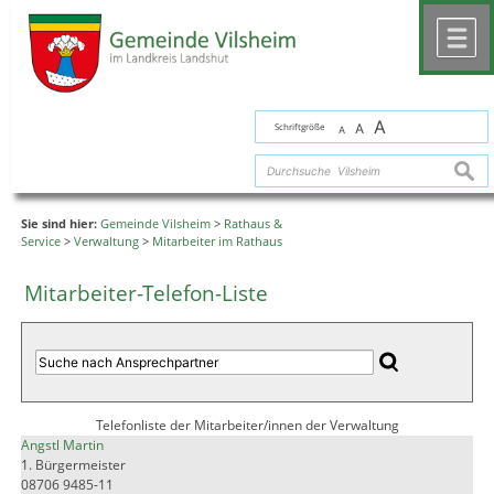
Zum Inhalt
,
zur Navigation
oder
zur Startseite
springen.
chließen
M
A
Schriftgröße
A
A
suche
Sie sind hier:
Gemeinde Vilsheim
>
Rathaus &
Service
>
Verwaltung
>
Mitarbeiter im Rathaus
Mitarbeiter-Telefon-Liste
Telefonliste der Mitarbeiter/innen der Verwaltung
Angstl Martin
1. Bürgermeister
08706 9485-11