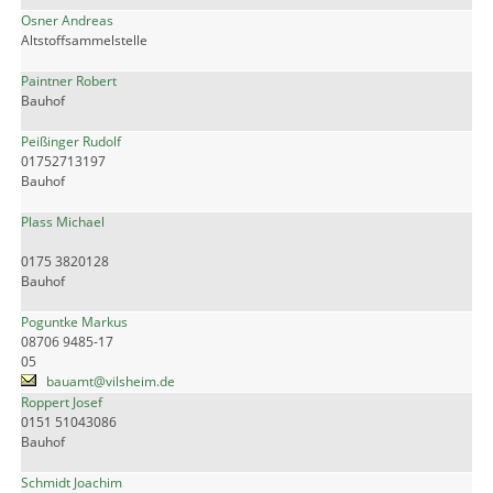
Osner Andreas
Altstoffsammelstelle
Paintner Robert
Bauhof
Peißinger Rudolf
01752713197
Bauhof
Plass Michael
0175 3820128
Bauhof
Poguntke Markus
08706 9485-17
05
bauamt@vilsheim.de
Roppert Josef
0151 51043086
Bauhof
Schmidt Joachim