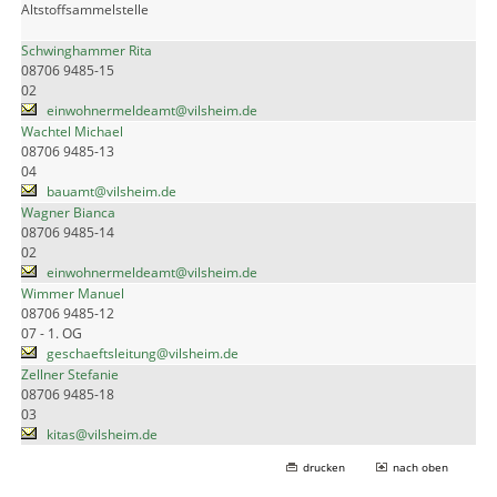
Altstoffsammelstelle
Schwinghammer Rita
08706 9485-15
02
einwohnermeldeamt@vilsheim.de
Wachtel Michael
08706 9485-13
04
bauamt@vilsheim.de
Wagner Bianca
08706 9485-14
02
einwohnermeldeamt@vilsheim.de
Wimmer Manuel
08706 9485-12
07 - 1. OG
geschaeftsleitung@vilsheim.de
Zellner Stefanie
08706 9485-18
03
kitas@vilsheim.de
drucken
nach oben