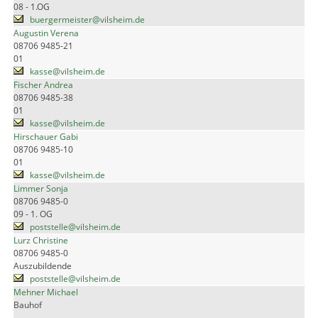
08 - 1.OG
buergermeister@vilsheim.de
Augustin Verena
08706 9485-21
01
kasse@vilsheim.de
Fischer Andrea
08706 9485-38
01
kasse@vilsheim.de
Hirschauer Gabi
08706 9485-10
01
kasse@vilsheim.de
Limmer Sonja
08706 9485-0
09 - 1. OG
poststelle@vilsheim.de
Lurz Christine
08706 9485-0
Auszubildende
poststelle@vilsheim.de
Mehner Michael
Bauhof