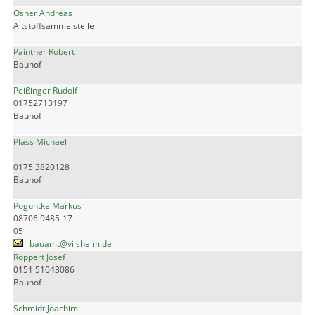
Osner Andreas
Altstoffsammelstelle
Paintner Robert
Bauhof
Peißinger Rudolf
01752713197
Bauhof
Plass Michael
0175 3820128
Bauhof
Poguntke Markus
08706 9485-17
05
bauamt@vilsheim.de
Roppert Josef
0151 51043086
Bauhof
Schmidt Joachim