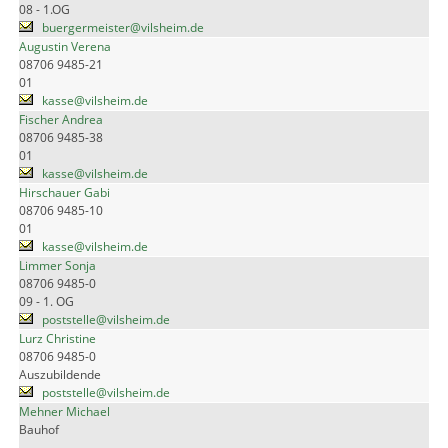
08 - 1.OG
buergermeister@vilsheim.de
Augustin Verena
08706 9485-21
01
kasse@vilsheim.de
Fischer Andrea
08706 9485-38
01
kasse@vilsheim.de
Hirschauer Gabi
08706 9485-10
01
kasse@vilsheim.de
Limmer Sonja
08706 9485-0
09 - 1. OG
poststelle@vilsheim.de
Lurz Christine
08706 9485-0
Auszubildende
poststelle@vilsheim.de
Mehner Michael
Bauhof