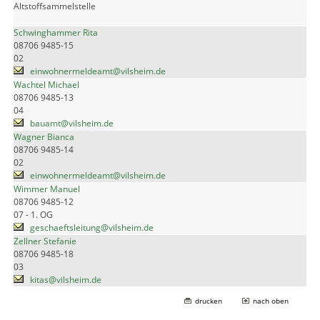
Altstoffsammelstelle
Schwinghammer Rita
08706 9485-15
02
einwohnermeldeamt@vilsheim.de
Wachtel Michael
08706 9485-13
04
bauamt@vilsheim.de
Wagner Bianca
08706 9485-14
02
einwohnermeldeamt@vilsheim.de
Wimmer Manuel
08706 9485-12
07 - 1. OG
geschaeftsleitung@vilsheim.de
Zellner Stefanie
08706 9485-18
03
kitas@vilsheim.de
drucken
nach oben