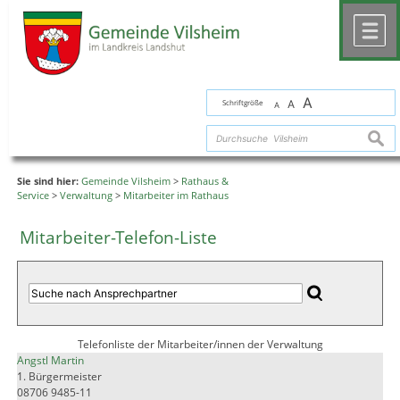
Zum Inhalt
,
zur Navigation
oder
zur Startseite
springen.
chließen
M
A
Schriftgröße
A
A
suche
Sie sind hier:
Gemeinde Vilsheim
>
Rathaus &
Service
>
Verwaltung
>
Mitarbeiter im Rathaus
Mitarbeiter-Telefon-Liste
Telefonliste der Mitarbeiter/innen der Verwaltung
Angstl Martin
1. Bürgermeister
08706 9485-11