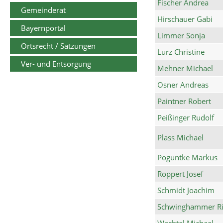
Fischer Andrea
Gemeinderat
Hirschauer Gabi
Bayernportal
Limmer Sonja
Ortsrecht / Satzungen
Lurz Christine
Ver- und Entsorgung
Mehner Michael
Osner Andreas
Paintner Robert
Peißinger Rudolf
Plass Michael
Poguntke Markus
Roppert Josef
Schmidt Joachim
Schwinghammer Ri
Wachtel Michael