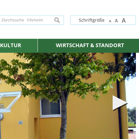
A
suchen
Schriftgröße
A
A
& KULTUR
WIRTSCHAFT & STANDORT