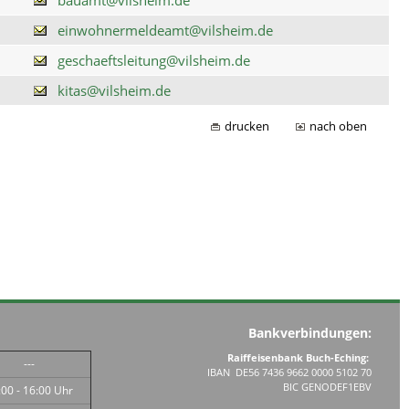
einwohnermeldeamt@vilsheim.de
geschaeftsleitung@vilsheim.de
kitas@vilsheim.de
drucken
nach oben
Bankverbindungen:
Raiffeisenbank Buch-Eching:
---
IBAN DE56 7436 9662 0000 5102 70
BIC GENODEF1EBV
:00 - 16:00 Uhr