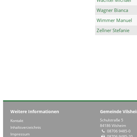
Wagner Bianca
Wimmer Manuel
Zellner Stefanie
Weitere Informationen
Gemeinde Vilshe
Schulstraße 5
Kontakt
84186 Vilsheim
Inhaltsverzeichnis
08706 9485-0
Impressum
08706 9485-20