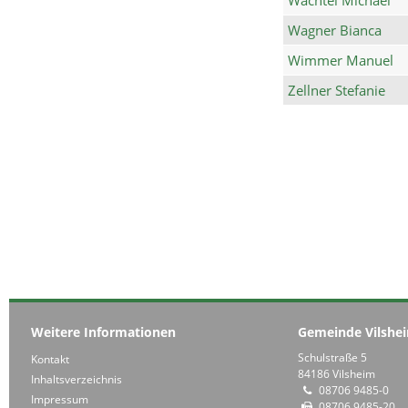
Wagner Bianca
Wimmer Manuel
Zellner Stefanie
Weitere Informationen
Gemeinde Vilshe
Schulstraße 5
Kontakt
84186 Vilsheim
Inhaltsverzeichnis
08706 9485-0
Impressum
08706 9485-20