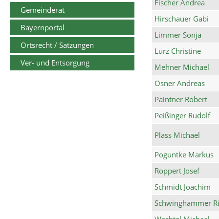
Fischer Andrea
Gemeinderat
Hirschauer Gabi
Bayernportal
Limmer Sonja
Ortsrecht / Satzungen
Lurz Christine
Ver- und Entsorgung
Mehner Michael
Osner Andreas
Paintner Robert
Peißinger Rudolf
Plass Michael
Poguntke Markus
Roppert Josef
Schmidt Joachim
Schwinghammer Ri
Wachtel Michael