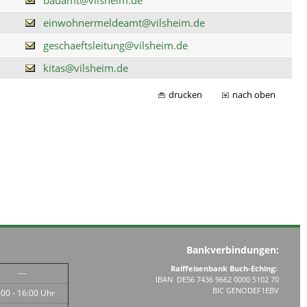
einwohnermeldeamt@vilsheim.de
geschaeftsleitung@vilsheim.de
kitas@vilsheim.de
drucken
nach oben
Bankverbindungen:
Raiffeisenbank Buch-Eching:
---
IBAN DE56 7436 9662 0000 5102 70
BIC GENODEF1EBV
:00 - 16:00 Uhr