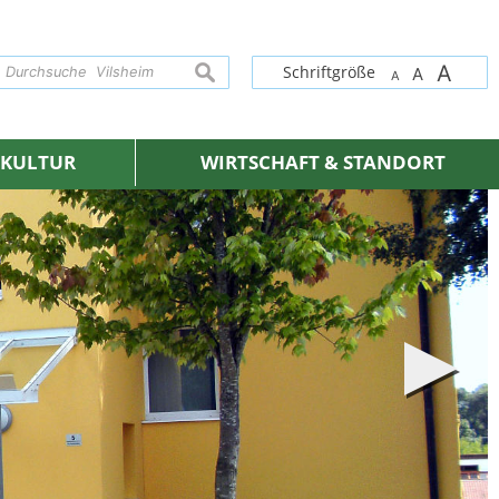
A
suchen
Schriftgröße
A
A
& KULTUR
WIRTSCHAFT & STANDORT