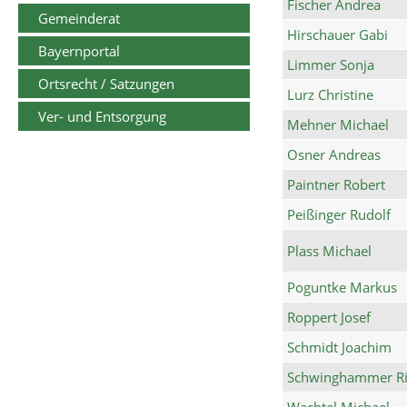
Fischer Andrea
Gemeinderat
Hirschauer Gabi
Bayernportal
Limmer Sonja
Ortsrecht / Satzungen
Lurz Christine
Ver- und Entsorgung
Mehner Michael
Osner Andreas
Paintner Robert
Peißinger Rudolf
Plass Michael
Poguntke Markus
Roppert Josef
Schmidt Joachim
Schwinghammer Ri
Wachtel Michael