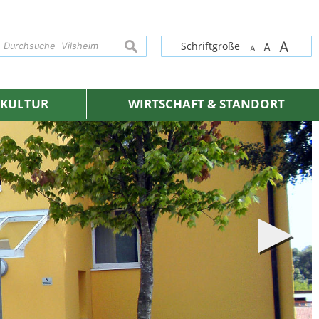
A
suchen
Schriftgröße
A
A
& KULTUR
WIRTSCHAFT & STANDORT