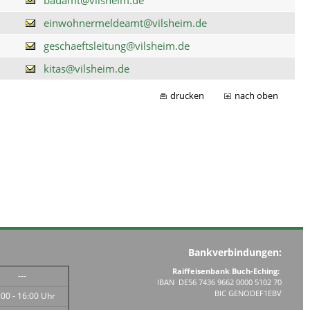
einwohnermeldeamt@vilsheim.de
geschaeftsleitung@vilsheim.de
kitas@vilsheim.de
drucken
nach oben
Bankverbindungen:
Raiffeisenbank Buch-Eching:
---
IBAN DE56 7436 9662 0000 5102 70
BIC GENODEF1EBV
:00 - 16:00 Uhr