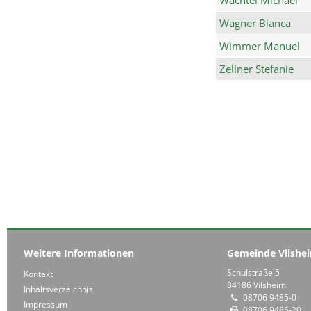
Wagner Bianca
Wimmer Manuel
Zellner Stefanie
Weitere Informationen
Gemeinde Vilshe
Schulstraße 5
Kontakt
84186 Vilsheim
Inhaltsverzeichnis
08706 9485-0
Impressum
08706 9485-20