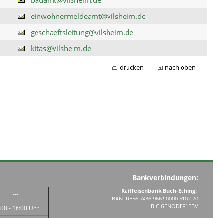
einwohnermeldeamt@vilsheim.de
geschaeftsleitung@vilsheim.de
kitas@vilsheim.de
drucken
nach oben
Bankverbindungen:
Raiffeisenbank Buch-Eching:
---
IBAN DE56 7436 9662 0000 5102 70
BIC GENODEF1EBV
:00 - 16:00 Uhr