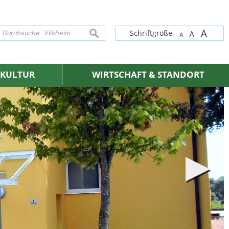
A
suchen
Schriftgröße
A
A
& KULTUR
WIRTSCHAFT & STANDORT