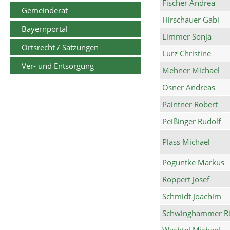
Fischer Andrea
Gemeinderat
Hirschauer Gabi
Bayernportal
Limmer Sonja
Ortsrecht / Satzungen
Lurz Christine
Ver- und Entsorgung
Mehner Michael
Osner Andreas
Paintner Robert
Peißinger Rudolf
Plass Michael
Poguntke Markus
Roppert Josef
Schmidt Joachim
Schwinghammer Ri
Wachtel Michael