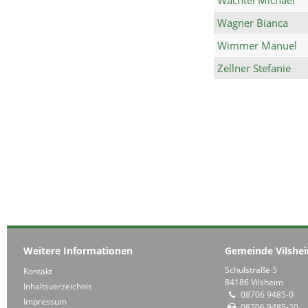
Wagner Bianca
Wimmer Manuel
Zellner Stefanie
Weitere Informationen
Gemeinde Vilshe
Schulstraße 5
Kontakt
84186 Vilsheim
Inhaltsverzeichnis
08706 9485-0
Impressum
08706 9485-20