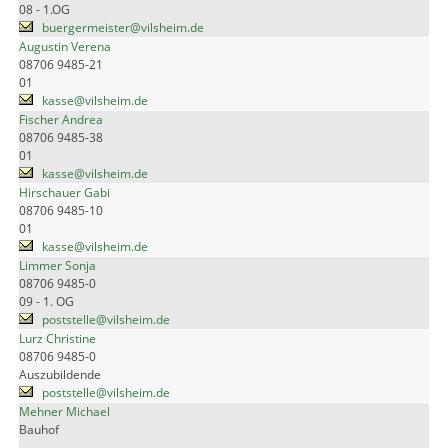
08 - 1.OG
buergermeister@vilsheim.de
Augustin Verena
08706 9485-21
01
kasse@vilsheim.de
Fischer Andrea
08706 9485-38
01
kasse@vilsheim.de
Hirschauer Gabi
08706 9485-10
01
kasse@vilsheim.de
Limmer Sonja
08706 9485-0
09 - 1. OG
poststelle@vilsheim.de
Lurz Christine
08706 9485-0
Auszubildende
poststelle@vilsheim.de
Mehner Michael
Bauhof