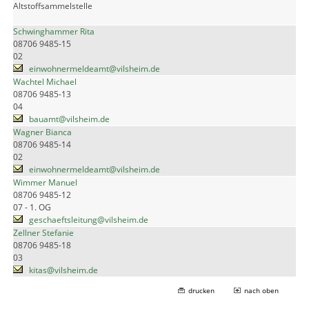
Altstoffsammelstelle
Schwinghammer Rita
08706 9485-15
02
einwohnermeldeamt@vilsheim.de
Wachtel Michael
08706 9485-13
04
bauamt@vilsheim.de
Wagner Bianca
08706 9485-14
02
einwohnermeldeamt@vilsheim.de
Wimmer Manuel
08706 9485-12
07 - 1. OG
geschaeftsleitung@vilsheim.de
Zellner Stefanie
08706 9485-18
03
kitas@vilsheim.de
drucken
nach oben