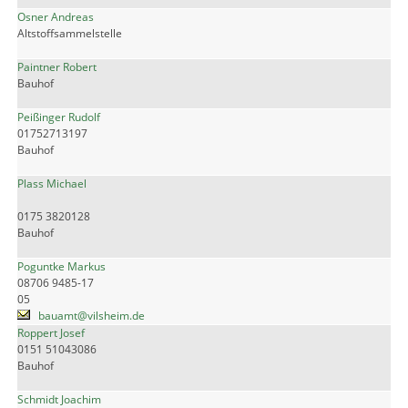
Osner Andreas
Altstoffsammelstelle
Paintner Robert
Bauhof
Peißinger Rudolf
01752713197
Bauhof
Plass Michael
0175 3820128
Bauhof
Poguntke Markus
08706 9485-17
05
bauamt@vilsheim.de
Roppert Josef
0151 51043086
Bauhof
Schmidt Joachim