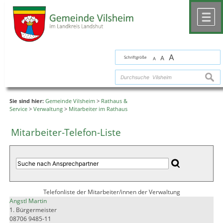
Zum Inhalt
,
zur Navigation
oder
zur Startseite
springen.
chließen
M
A
Schriftgröße
A
A
suche
Sie sind hier:
Gemeinde Vilsheim
>
Rathaus &
Service
>
Verwaltung
>
Mitarbeiter im Rathaus
Mitarbeiter-Telefon-Liste
Telefonliste der Mitarbeiter/innen der Verwaltung
Angstl Martin
1. Bürgermeister
08706 9485-11