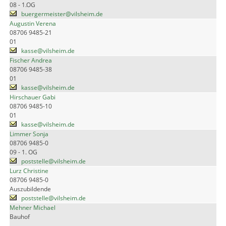
08 - 1.OG
buergermeister@vilsheim.de
Augustin Verena
08706 9485-21
01
kasse@vilsheim.de
Fischer Andrea
08706 9485-38
01
kasse@vilsheim.de
Hirschauer Gabi
08706 9485-10
01
kasse@vilsheim.de
Limmer Sonja
08706 9485-0
09 - 1. OG
poststelle@vilsheim.de
Lurz Christine
08706 9485-0
Auszubildende
poststelle@vilsheim.de
Mehner Michael
Bauhof