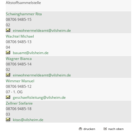
Altstoffsammelstelle
Schwinghammer Rita
08706 9485-15
02
einwohnermeldeamt@vilsheim.de
Wachtel Michael
08706 9485-13
04
bauamt@vilsheim.de
Wagner Bianca
08706 9485-14
02
einwohnermeldeamt@vilsheim.de
Wimmer Manuel
08706 9485-12
07 - 1. OG
geschaeftsleitung@vilsheim.de
Zellner Stefanie
08706 9485-18
03
kitas@vilsheim.de
drucken
nach oben