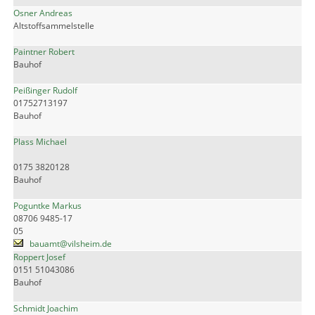
Osner Andreas
Altstoffsammelstelle
Paintner Robert
Bauhof
Peißinger Rudolf
01752713197
Bauhof
Plass Michael
0175 3820128
Bauhof
Poguntke Markus
08706 9485-17
05
bauamt@vilsheim.de
Roppert Josef
0151 51043086
Bauhof
Schmidt Joachim