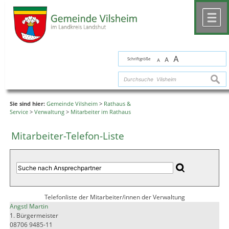
Zum Inhalt
,
zur Navigation
oder
zur Startseite
springen.
chließen
M
A
Schriftgröße
A
A
suche
Sie sind hier:
Gemeinde Vilsheim
>
Rathaus &
Service
>
Verwaltung
>
Mitarbeiter im Rathaus
Mitarbeiter-Telefon-Liste
Telefonliste der Mitarbeiter/innen der Verwaltung
Angstl Martin
1. Bürgermeister
08706 9485-11