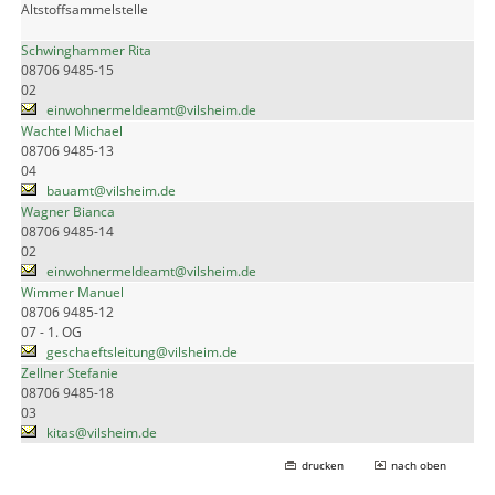
Altstoffsammelstelle
Schwinghammer Rita
08706 9485-15
02
einwohnermeldeamt@vilsheim.de
Wachtel Michael
08706 9485-13
04
bauamt@vilsheim.de
Wagner Bianca
08706 9485-14
02
einwohnermeldeamt@vilsheim.de
Wimmer Manuel
08706 9485-12
07 - 1. OG
geschaeftsleitung@vilsheim.de
Zellner Stefanie
08706 9485-18
03
kitas@vilsheim.de
drucken
nach oben