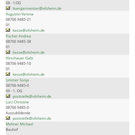
08 - 1.OG
buergermeister@vilsheim.de
Augustin Verena
08706 9485-21
01
kasse@vilsheim.de
Fischer Andrea
08706 9485-38
01
kasse@vilsheim.de
Hirschauer Gabi
08706 9485-10
01
kasse@vilsheim.de
Limmer Sonja
08706 9485-0
09 - 1. OG
poststelle@vilsheim.de
Lurz Christine
08706 9485-0
Auszubildende
poststelle@vilsheim.de
Mehner Michael
Bauhof