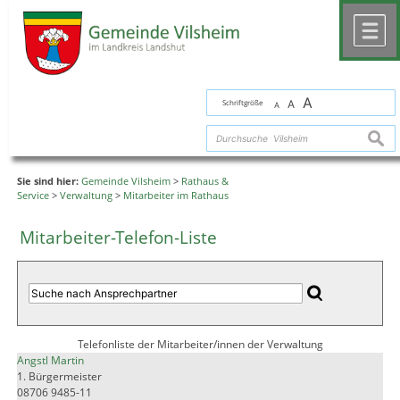
Zum Inhalt
,
zur Navigation
oder
zur Startseite
springen.
chließen
M
A
Schriftgröße
A
A
suche
Sie sind hier:
Gemeinde Vilsheim
>
Rathaus &
Service
>
Verwaltung
>
Mitarbeiter im Rathaus
Mitarbeiter-Telefon-Liste
Telefonliste der Mitarbeiter/innen der Verwaltung
Angstl Martin
1. Bürgermeister
08706 9485-11