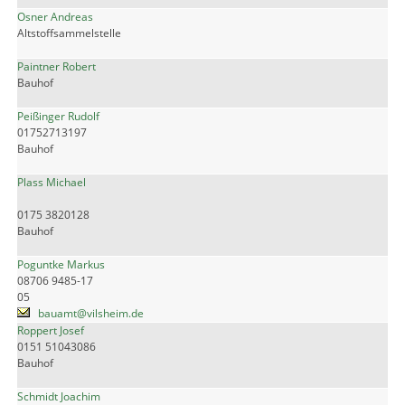
Osner Andreas
Altstoffsammelstelle
Paintner Robert
Bauhof
Peißinger Rudolf
01752713197
Bauhof
Plass Michael
0175 3820128
Bauhof
Poguntke Markus
08706 9485-17
05
bauamt@vilsheim.de
Roppert Josef
0151 51043086
Bauhof
Schmidt Joachim