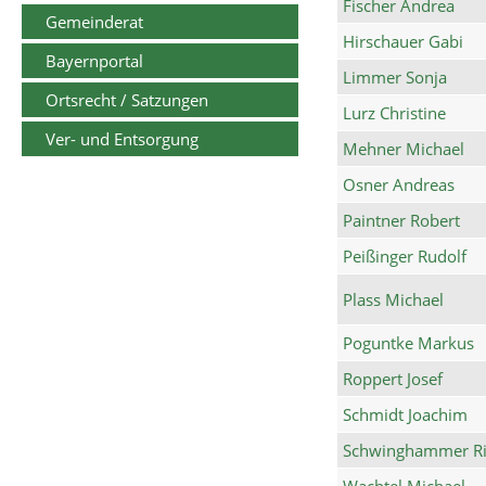
Fischer Andrea
Gemeinderat
Hirschauer Gabi
Bayernportal
Limmer Sonja
Ortsrecht / Satzungen
Lurz Christine
Ver- und Entsorgung
Mehner Michael
Osner Andreas
Paintner Robert
Peißinger Rudolf
Plass Michael
Poguntke Markus
Roppert Josef
Schmidt Joachim
Schwinghammer Ri
Wachtel Michael