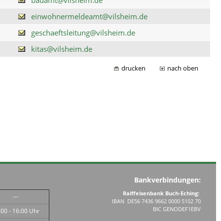
einwohnermeldeamt@vilsheim.de
geschaeftsleitung@vilsheim.de
kitas@vilsheim.de
drucken
nach oben
Bankverbindungen:
Raiffeisenbank Buch-Eching:
---
IBAN DE56 7436 9662 0000 5102 70
BIC GENODEF1EBV
:00 - 16:00 Uhr