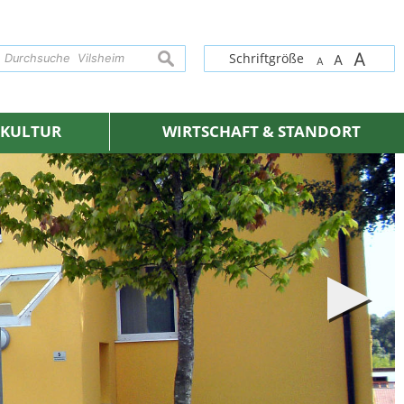
A
suchen
Schriftgröße
A
A
& KULTUR
WIRTSCHAFT & STANDORT