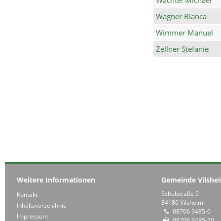
Wagner Bianca
Wimmer Manuel
Zellner Stefanie
Weitere Informationen
Gemeinde Vilshe
Schulstraße 5
Kontakt
84186 Vilsheim
Inhaltsverzeichnis
08706 9485-0
Impressum
08706 9485-20