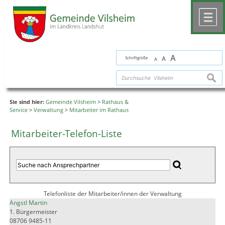
Zum Inhalt
,
zur Navigation
oder
zur Startseite
springen.
chließen
M
A
Schriftgröße
A
A
suche
Sie sind hier:
Gemeinde Vilsheim
>
Rathaus &
Service
>
Verwaltung
>
Mitarbeiter im Rathaus
Mitarbeiter-Telefon-Liste
Telefonliste der Mitarbeiter/innen der Verwaltung
Angstl Martin
1. Bürgermeister
08706 9485-11