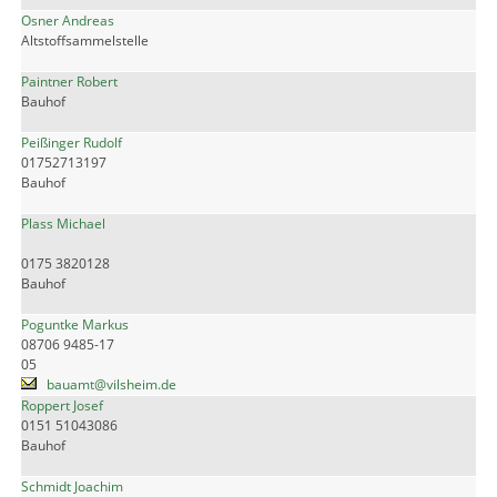
Osner Andreas
Altstoffsammelstelle
Paintner Robert
Bauhof
Peißinger Rudolf
01752713197
Bauhof
Plass Michael
0175 3820128
Bauhof
Poguntke Markus
08706 9485-17
05
bauamt@vilsheim.de
Roppert Josef
0151 51043086
Bauhof
Schmidt Joachim