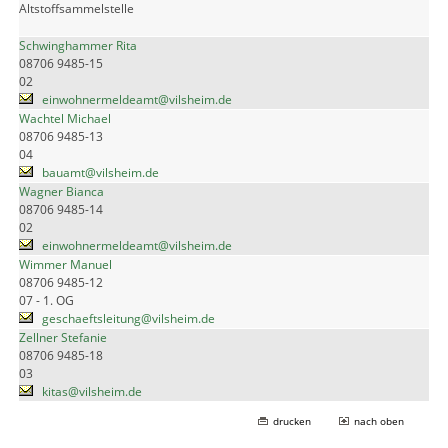
Altstoffsammelstelle
Schwinghammer Rita
08706 9485-15
02
einwohnermeldeamt@vilsheim.de
Wachtel Michael
08706 9485-13
04
bauamt@vilsheim.de
Wagner Bianca
08706 9485-14
02
einwohnermeldeamt@vilsheim.de
Wimmer Manuel
08706 9485-12
07 - 1. OG
geschaeftsleitung@vilsheim.de
Zellner Stefanie
08706 9485-18
03
kitas@vilsheim.de
drucken
nach oben