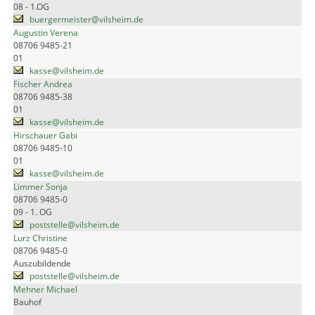
08 - 1.OG
buergermeister@vilsheim.de
Augustin Verena
08706 9485-21
01
kasse@vilsheim.de
Fischer Andrea
08706 9485-38
01
kasse@vilsheim.de
Hirschauer Gabi
08706 9485-10
01
kasse@vilsheim.de
Limmer Sonja
08706 9485-0
09 - 1. OG
poststelle@vilsheim.de
Lurz Christine
08706 9485-0
Auszubildende
poststelle@vilsheim.de
Mehner Michael
Bauhof