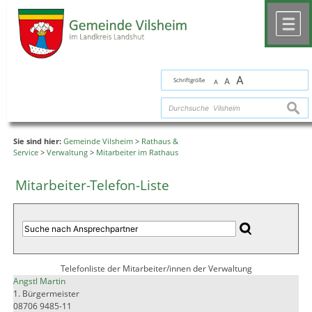
Zum Inhalt
,
zur Navigation
oder
zur Startseite
springen.
chließen
M
A
Schriftgröße
A
A
suche
Sie sind hier:
Gemeinde Vilsheim
>
Rathaus &
Service
>
Verwaltung
>
Mitarbeiter im Rathaus
Mitarbeiter-Telefon-Liste
Telefonliste der Mitarbeiter/innen der Verwaltung
Angstl Martin
1. Bürgermeister
08706 9485-11