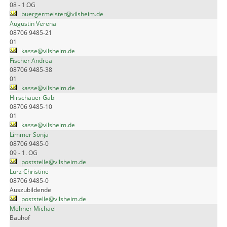
08 - 1.OG
buergermeister@vilsheim.de
Augustin Verena
08706 9485-21
01
kasse@vilsheim.de
Fischer Andrea
08706 9485-38
01
kasse@vilsheim.de
Hirschauer Gabi
08706 9485-10
01
kasse@vilsheim.de
Limmer Sonja
08706 9485-0
09 - 1. OG
poststelle@vilsheim.de
Lurz Christine
08706 9485-0
Auszubildende
poststelle@vilsheim.de
Mehner Michael
Bauhof