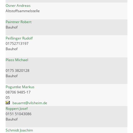
Osner Andreas
Altstoffsammelstelle
Paintner Robert
Bauhof
Peißinger Rudolf
01752713197
Bauhof
Plass Michael
0175 3820128
Bauhof
Poguntke Markus
08706 9485-17
05
bauamt@vilsheim.de
Roppert Josef
0151 51043086
Bauhof
Schmidt Joachim