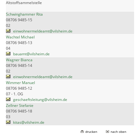
Altstoffsammelstelle
Schwinghammer Rita
08706 9485-15
02
einwohnermeldeamt@vilsheim.de
Wachtel Michael
08706 9485-13
04
bauamt@vilsheim.de
Wagner Bianca
08706 9485-14
02
einwohnermeldeamt@vilsheim.de
Wimmer Manuel
08706 9485-12
07 - 1. OG
geschaeftsleitung@vilsheim.de
Zellner Stefanie
08706 9485-18
03
kitas@vilsheim.de
drucken
nach oben