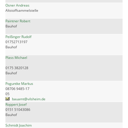
Osner Andreas
Altstoffsammelstelle
Paintner Robert
Bauhof
Peißinger Rudolf
01752713197
Bauhof
Plass Michael
0175 3820128
Bauhof
Poguntke Markus
08706 9485-17
05
bauamt@vilsheim.de
Roppert Josef
0151 51043086
Bauhof
Schmidt Joachim