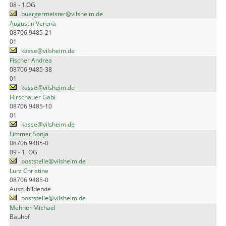
08 - 1.OG
buergermeister@vilsheim.de
Augustin Verena
08706 9485-21
01
kasse@vilsheim.de
Fischer Andrea
08706 9485-38
01
kasse@vilsheim.de
Hirschauer Gabi
08706 9485-10
01
kasse@vilsheim.de
Limmer Sonja
08706 9485-0
09 - 1. OG
poststelle@vilsheim.de
Lurz Christine
08706 9485-0
Auszubildende
poststelle@vilsheim.de
Mehner Michael
Bauhof