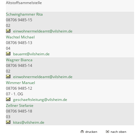
Altstoffsammelstelle
Schwinghammer Rita
08706 9485-15
02
einwohnermeldeamt@vilsheim.de
Wachtel Michael
08706 9485-13
04
bauamt@vilsheim.de
Wagner Bianca
08706 9485-14
02
einwohnermeldeamt@vilsheim.de
Wimmer Manuel
08706 9485-12
07 - 1. OG
geschaeftsleitung@vilsheim.de
Zellner Stefanie
08706 9485-18
03
kitas@vilsheim.de
drucken
nach oben