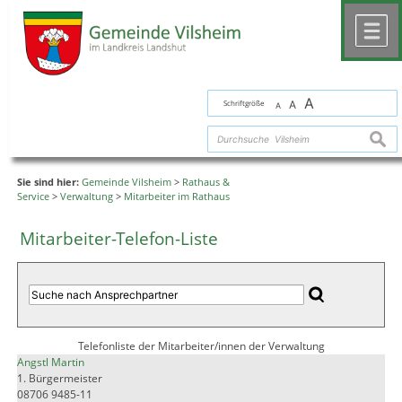
Zum Inhalt
,
zur Navigation
oder
zur Startseite
springen.
chließen
M
A
Schriftgröße
A
A
suche
Sie sind hier:
Gemeinde Vilsheim
>
Rathaus &
Service
>
Verwaltung
>
Mitarbeiter im Rathaus
Mitarbeiter-Telefon-Liste
Telefonliste der Mitarbeiter/innen der Verwaltung
Angstl Martin
1. Bürgermeister
08706 9485-11