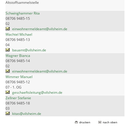
Altstoffsammelstelle
Schwinghammer Rita
08706 9485-15
02
einwohnermeldeamt@vilsheim.de
Wachtel Michael
08706 9485-13
04
bauamt@vilsheim.de
Wagner Bianca
08706 9485-14
02
einwohnermeldeamt@vilsheim.de
Wimmer Manuel
08706 9485-12
07 - 1. OG
geschaeftsleitung@vilsheim.de
Zellner Stefanie
08706 9485-18
03
kitas@vilsheim.de
drucken
nach oben