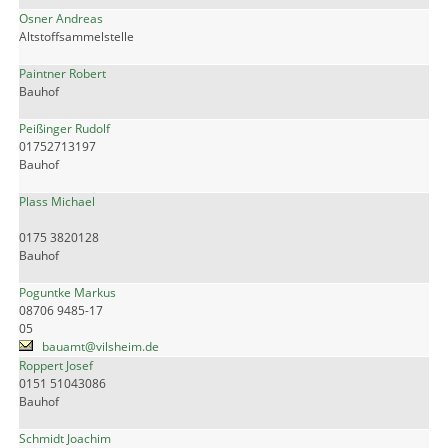
Osner Andreas
Altstoffsammelstelle
Paintner Robert
Bauhof
Peißinger Rudolf
01752713197
Bauhof
Plass Michael
0175 3820128
Bauhof
Poguntke Markus
08706 9485-17
05
bauamt@vilsheim.de
Roppert Josef
0151 51043086
Bauhof
Schmidt Joachim