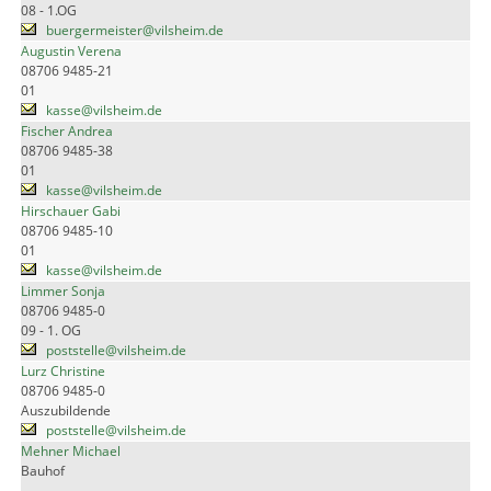
08 - 1.OG
buergermeister@vilsheim.de
Augustin Verena
08706 9485-21
01
kasse@vilsheim.de
Fischer Andrea
08706 9485-38
01
kasse@vilsheim.de
Hirschauer Gabi
08706 9485-10
01
kasse@vilsheim.de
Limmer Sonja
08706 9485-0
09 - 1. OG
poststelle@vilsheim.de
Lurz Christine
08706 9485-0
Auszubildende
poststelle@vilsheim.de
Mehner Michael
Bauhof