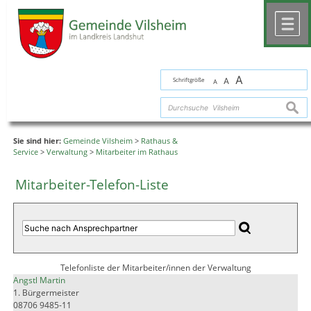
Zum Inhalt
,
zur Navigation
oder
zur Startseite
springen.
chließen
M
A
Schriftgröße
A
A
suche
Sie sind hier:
Gemeinde Vilsheim
>
Rathaus &
Service
>
Verwaltung
>
Mitarbeiter im Rathaus
Mitarbeiter-Telefon-Liste
Telefonliste der Mitarbeiter/innen der Verwaltung
Angstl Martin
1. Bürgermeister
08706 9485-11