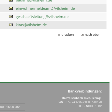
einwohnermeldeamt@vilsheim.de
geschaeftsleitung@vilsheim.de
kitas@vilsheim.de
drucken
nach oben
Bankverbindungen:
Raiffeisenbank Buch-Eching:
---
IBAN DE56 7436 9662 0000 5102 70
BIC GENODEF1EBV
:00 - 16:00 Uhr