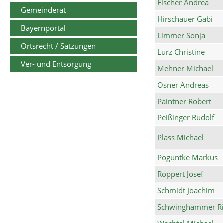
Fischer Andrea
Gemeinderat
Hirschauer Gabi
Bayernportal
Limmer Sonja
Ortsrecht / Satzungen
Lurz Christine
Ver- und Entsorgung
Mehner Michael
Osner Andreas
Paintner Robert
Peißinger Rudolf
Plass Michael
Poguntke Markus
Roppert Josef
Schmidt Joachim
Schwinghammer Ri
Wachtel Michael