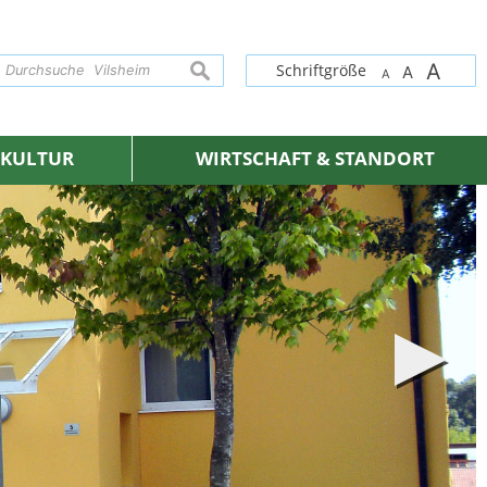
A
suchen
Schriftgröße
A
A
& KULTUR
WIRTSCHAFT & STANDORT