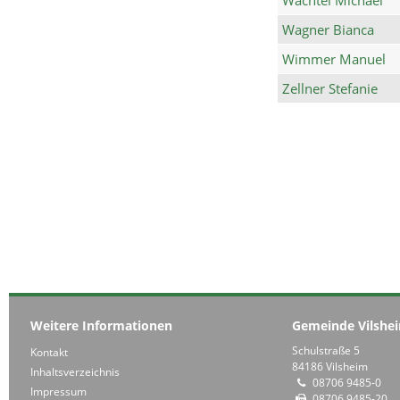
Wagner Bianca
Wimmer Manuel
Zellner Stefanie
Weitere Informationen
Gemeinde Vilshe
Schulstraße 5
Kontakt
84186 Vilsheim
Inhaltsverzeichnis
08706 9485-0
Impressum
08706 9485-20