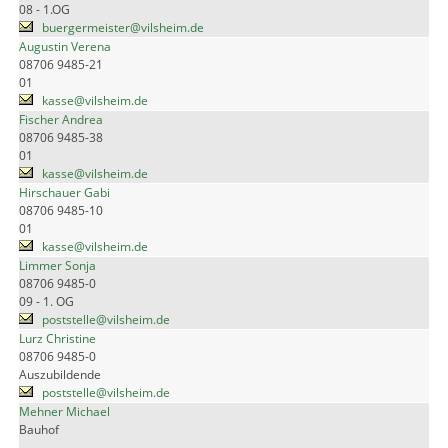
08 - 1.OG
buergermeister@vilsheim.de
Augustin Verena
08706 9485-21
01
kasse@vilsheim.de
Fischer Andrea
08706 9485-38
01
kasse@vilsheim.de
Hirschauer Gabi
08706 9485-10
01
kasse@vilsheim.de
Limmer Sonja
08706 9485-0
09 - 1. OG
poststelle@vilsheim.de
Lurz Christine
08706 9485-0
Auszubildende
poststelle@vilsheim.de
Mehner Michael
Bauhof