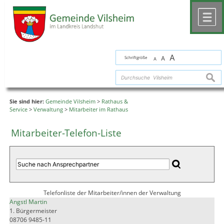
Zum Inhalt
,
zur Navigation
oder
zur Startseite
springen.
chließen
M
A
Schriftgröße
A
A
suche
Sie sind hier:
Gemeinde Vilsheim
>
Rathaus &
Service
>
Verwaltung
>
Mitarbeiter im Rathaus
Mitarbeiter-Telefon-Liste
Telefonliste der Mitarbeiter/innen der Verwaltung
Angstl Martin
1. Bürgermeister
08706 9485-11