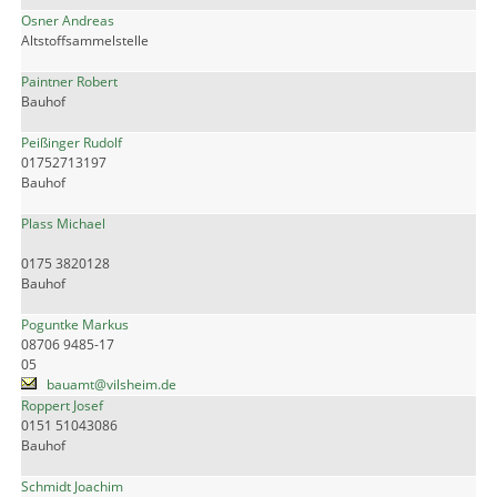
Osner Andreas
Altstoffsammelstelle
Paintner Robert
Bauhof
Peißinger Rudolf
01752713197
Bauhof
Plass Michael
0175 3820128
Bauhof
Poguntke Markus
08706 9485-17
05
bauamt@vilsheim.de
Roppert Josef
0151 51043086
Bauhof
Schmidt Joachim