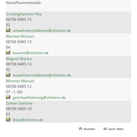
Altstoffsammelstelle
Schwinghammer Rita
08706 9485-15
02
einwohnermeldeamt@vilsheim.de
Wachtel Michael
08706 9485-13
04
bauamt@vilsheim.de
Wagner Bianca
08706 9485-14
02
einwohnermeldeamt@vilsheim.de
Wimmer Manuel
08706 9485-12
07 - 1. OG
geschaeftsleitung@vilsheim.de
Zellner Stefanie
08706 9485-18
03
kitas@vilsheim.de
drucken
nach oben