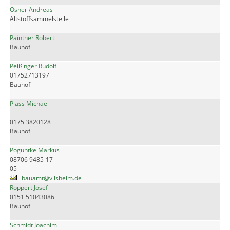
Osner Andreas
Altstoffsammelstelle
Paintner Robert
Bauhof
Peißinger Rudolf
01752713197
Bauhof
Plass Michael
0175 3820128
Bauhof
Poguntke Markus
08706 9485-17
05
bauamt@vilsheim.de
Roppert Josef
0151 51043086
Bauhof
Schmidt Joachim