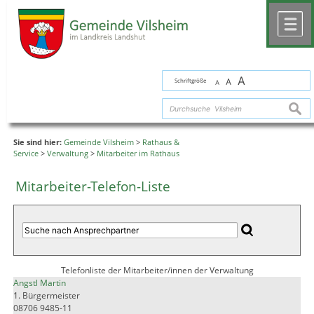
Zum Inhalt
,
zur Navigation
oder
zur Startseite
springen.
chließen
M
A
Schriftgröße
A
A
suche
Sie sind hier:
Gemeinde Vilsheim
>
Rathaus &
Service
>
Verwaltung
>
Mitarbeiter im Rathaus
Mitarbeiter-Telefon-Liste
Telefonliste der Mitarbeiter/innen der Verwaltung
Angstl Martin
1. Bürgermeister
08706 9485-11