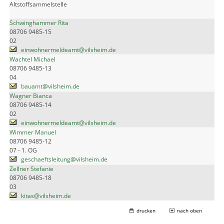
Altstoffsammelstelle
Schwinghammer Rita
08706 9485-15
02
einwohnermeldeamt@vilsheim.de
Wachtel Michael
08706 9485-13
04
bauamt@vilsheim.de
Wagner Bianca
08706 9485-14
02
einwohnermeldeamt@vilsheim.de
Wimmer Manuel
08706 9485-12
07 - 1. OG
geschaeftsleitung@vilsheim.de
Zellner Stefanie
08706 9485-18
03
kitas@vilsheim.de
drucken
nach oben