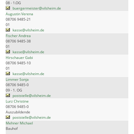
08 - 1.OG
buergermeister@vilsheim.de
Augustin Verena
08706 9485-21
01
kasse@vilsheim.de
Fischer Andrea
08706 9485-38
01
kasse@vilsheim.de
Hirschauer Gabi
08706 9485-10
01
kasse@vilsheim.de
Limmer Sonja
08706 9485-0
09 - 1. OG
poststelle@vilsheim.de
Lurz Christine
08706 9485-0
Auszubildende
poststelle@vilsheim.de
Mehner Michael
Bauhof