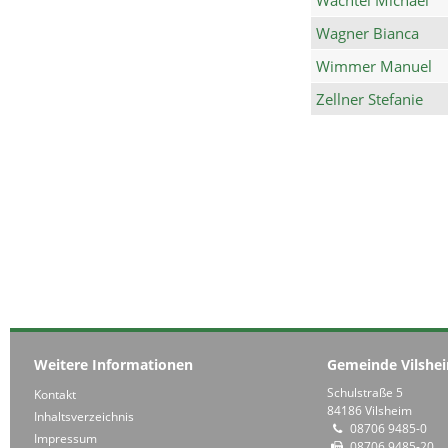
Wagner Bianca
Wimmer Manuel
Zellner Stefanie
Weitere Informationen
Gemeinde Vilshe
Schulstraße 5
Kontakt
84186 Vilsheim
Inhaltsverzeichnis
08706 9485-0
Impressum
08706 9485-20