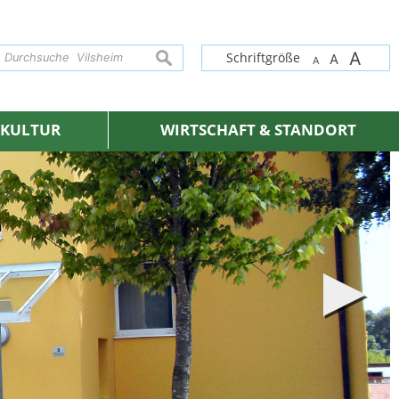
A
suchen
Schriftgröße
A
A
& KULTUR
WIRTSCHAFT & STANDORT