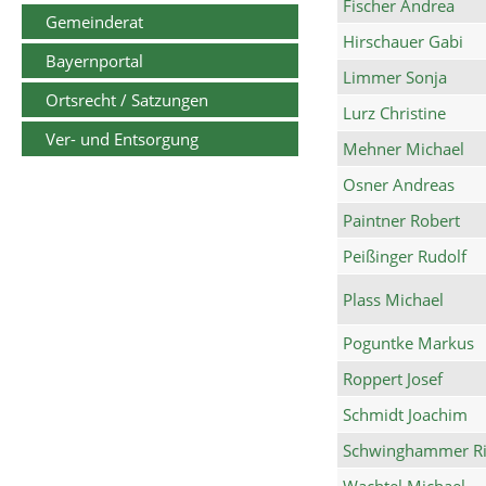
Fischer Andrea
Gemeinderat
Hirschauer Gabi
Bayernportal
Limmer Sonja
Ortsrecht / Satzungen
Lurz Christine
Ver- und Entsorgung
Mehner Michael
Osner Andreas
Paintner Robert
Peißinger Rudolf
Plass Michael
Poguntke Markus
Roppert Josef
Schmidt Joachim
Schwinghammer Ri
Wachtel Michael