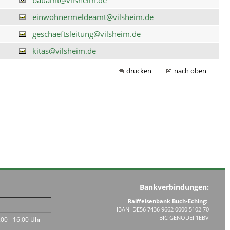
einwohnermeldeamt@vilsheim.de
geschaeftsleitung@vilsheim.de
kitas@vilsheim.de
drucken
nach oben
Bankverbindungen:
Raiffeisenbank Buch-Eching:
---
IBAN DE56 7436 9662 0000 5102 70
BIC GENODEF1EBV
:00 - 16:00 Uhr