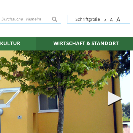
A
suchen
Schriftgröße
A
A
& KULTUR
WIRTSCHAFT & STANDORT