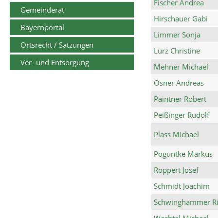
Fischer Andrea
Gemeinderat
Hirschauer Gabi
Bayernportal
Limmer Sonja
Ortsrecht / Satzungen
Lurz Christine
Ver- und Entsorgung
Mehner Michael
Osner Andreas
Paintner Robert
Peißinger Rudolf
Plass Michael
Poguntke Markus
Roppert Josef
Schmidt Joachim
Schwinghammer Ri
Wachtel Michael