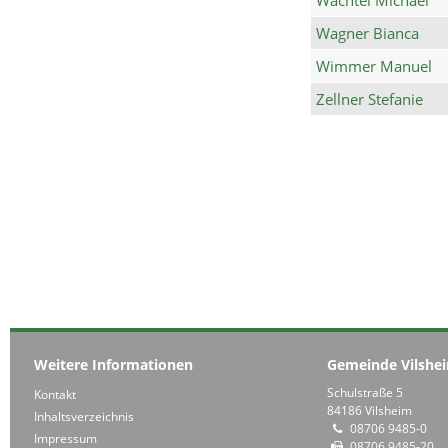
Wagner Bianca
Wimmer Manuel
Zellner Stefanie
Weitere Informationen
Gemeinde Vilshe
Schulstraße 5
Kontakt
84186 Vilsheim
Inhaltsverzeichnis
08706 9485-0
Impressum
08706 9485-20