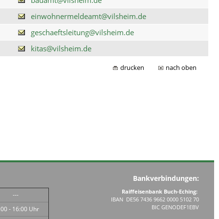
einwohnermeldeamt@vilsheim.de
geschaeftsleitung@vilsheim.de
kitas@vilsheim.de
drucken
nach oben
Bankverbindungen:
Raiffeisenbank Buch-Eching:
---
IBAN DE56 7436 9662 0000 5102 70
BIC GENODEF1EBV
:00 - 16:00 Uhr