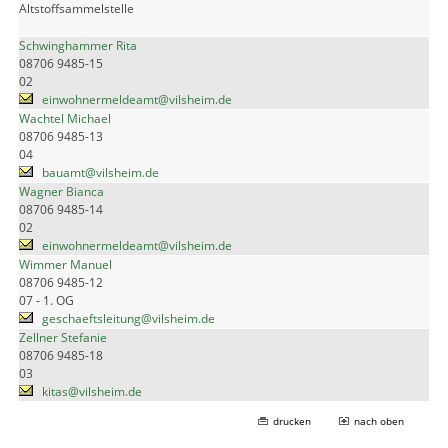
Altstoffsammelstelle
Schwinghammer Rita
08706 9485-15
02
einwohnermeldeamt@vilsheim.de
Wachtel Michael
08706 9485-13
04
bauamt@vilsheim.de
Wagner Bianca
08706 9485-14
02
einwohnermeldeamt@vilsheim.de
Wimmer Manuel
08706 9485-12
07 - 1. OG
geschaeftsleitung@vilsheim.de
Zellner Stefanie
08706 9485-18
03
kitas@vilsheim.de
drucken
nach oben