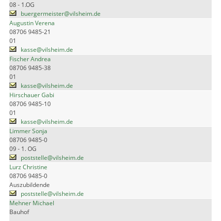
08 - 1.OG
buergermeister@vilsheim.de
Augustin Verena
08706 9485-21
01
kasse@vilsheim.de
Fischer Andrea
08706 9485-38
01
kasse@vilsheim.de
Hirschauer Gabi
08706 9485-10
01
kasse@vilsheim.de
Limmer Sonja
08706 9485-0
09 - 1. OG
poststelle@vilsheim.de
Lurz Christine
08706 9485-0
Auszubildende
poststelle@vilsheim.de
Mehner Michael
Bauhof