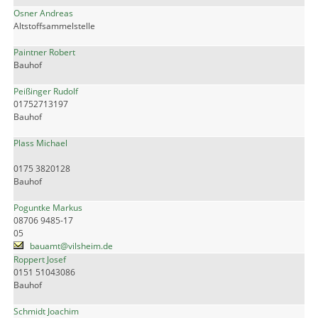
Osner Andreas
Altstoffsammelstelle
Paintner Robert
Bauhof
Peißinger Rudolf
01752713197
Bauhof
Plass Michael
0175 3820128
Bauhof
Poguntke Markus
08706 9485-17
05
bauamt@vilsheim.de
Roppert Josef
0151 51043086
Bauhof
Schmidt Joachim