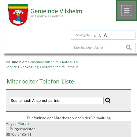
Zum Inhalt
,
zur Navigation
oder
zur Startseite
springen.
chließen
M
A
Schriftgröße
A
A
suche
Sie sind hier:
Gemeinde Vilsheim
>
Rathaus &
Service
>
Verwaltung
>
Mitarbeiter im Rathaus
Mitarbeiter-Telefon-Liste
Telefonliste der Mitarbeiter/innen der Verwaltung
Angstl Martin
1. Bürgermeister
08706 9485-11