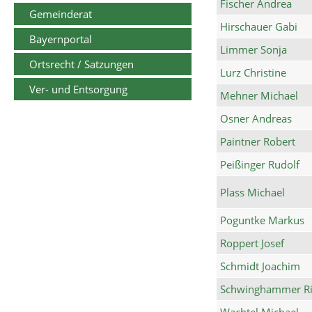
Fischer Andrea
Gemeinderat
Hirschauer Gabi
Bayernportal
Limmer Sonja
Ortsrecht / Satzungen
Lurz Christine
Ver- und Entsorgung
Mehner Michael
Osner Andreas
Paintner Robert
Peißinger Rudolf
Plass Michael
Poguntke Markus
Roppert Josef
Schmidt Joachim
Schwinghammer Ri
Wachtel Michael