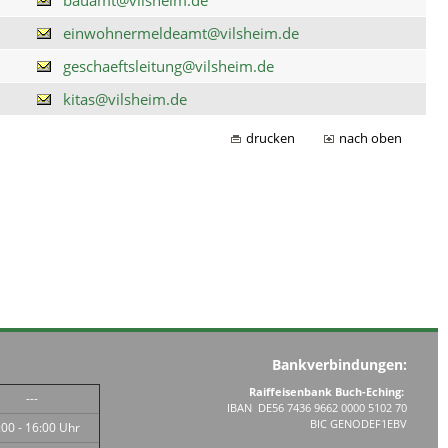
einwohnermeldeamt@vilsheim.de
geschaeftsleitung@vilsheim.de
kitas@vilsheim.de
drucken
nach oben
Bankverbindungen:
Raiffeisenbank Buch-Eching:
---
IBAN DE56 7436 9662 0000 5102 70
BIC GENODEF1EBV
:00 - 16:00 Uhr