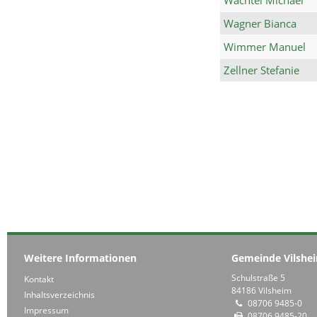
Wagner Bianca
Wimmer Manuel
Zellner Stefanie
Weitere Informationen
Gemeinde Vilshe
Schulstraße 5
Kontakt
84186 Vilsheim
Inhaltsverzeichnis
08706 9485-0
Impressum
08706 9485-20