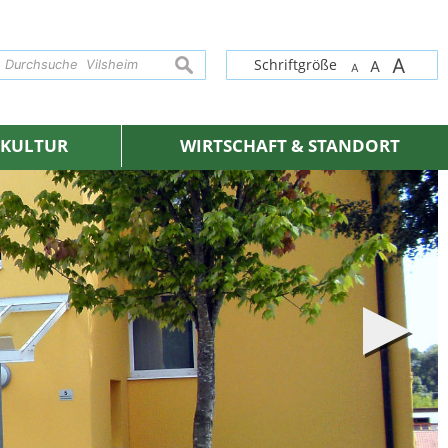
A
suchen
Schriftgröße
A
A
& KULTUR
WIRTSCHAFT & STANDORT