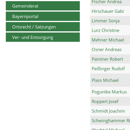
Fischer Andrea
Gemeinderat
Hirschauer Gabi
Bayernportal
Limmer Sonja
Ortsrecht / Satzungen
Lurz Christine
Ver- und Entsorgung
Mehner Michael
Osner Andreas
Paintner Robert
Peißinger Rudolf
Plass Michael
Poguntke Markus
Roppert Josef
Schmidt Joachim
Schwinghammer Ri
Wachtel Michael