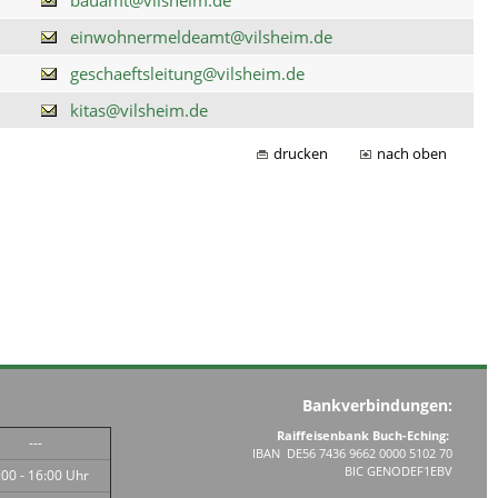
einwohnermeldeamt@vilsheim.de
geschaeftsleitung@vilsheim.de
kitas@vilsheim.de
drucken
nach oben
Bankverbindungen:
Raiffeisenbank Buch-Eching:
---
IBAN DE56 7436 9662 0000 5102 70
BIC GENODEF1EBV
:00 - 16:00 Uhr