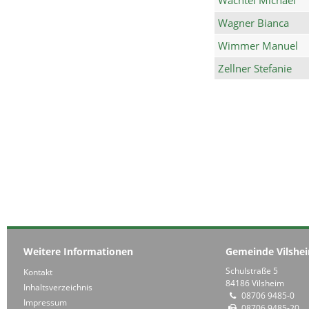
Wagner Bianca
Wimmer Manuel
Zellner Stefanie
Weitere Informationen
Gemeinde Vilshe
Schulstraße 5
Kontakt
84186 Vilsheim
Inhaltsverzeichnis
08706 9485-0
Impressum
08706 9485-20