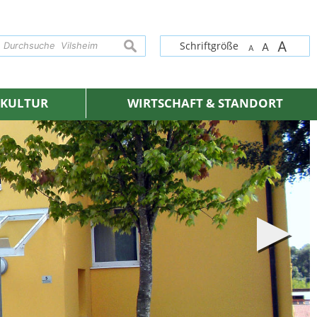
A
suchen
Schriftgröße
A
A
& KULTUR
WIRTSCHAFT & STANDORT