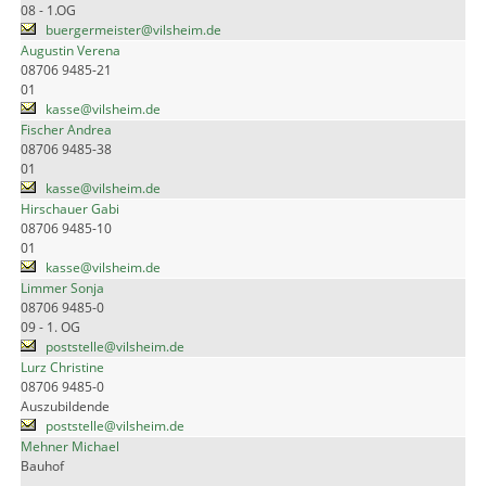
08 - 1.OG
buergermeister@vilsheim.de
Augustin Verena
08706 9485-21
01
kasse@vilsheim.de
Fischer Andrea
08706 9485-38
01
kasse@vilsheim.de
Hirschauer Gabi
08706 9485-10
01
kasse@vilsheim.de
Limmer Sonja
08706 9485-0
09 - 1. OG
poststelle@vilsheim.de
Lurz Christine
08706 9485-0
Auszubildende
poststelle@vilsheim.de
Mehner Michael
Bauhof