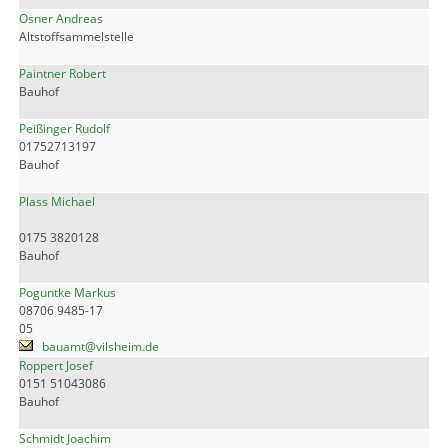
Osner Andreas
Altstoffsammelstelle
Paintner Robert
Bauhof
Peißinger Rudolf
01752713197
Bauhof
Plass Michael
0175 3820128
Bauhof
Poguntke Markus
08706 9485-17
05
bauamt@vilsheim.de
Roppert Josef
0151 51043086
Bauhof
Schmidt Joachim