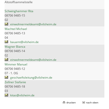
Altstoffsammelstelle
Schwinghammer Rita
08706 9485-15
02
einwohnermeldeamt@vilsheim.de
Wachtel Michael
08706 9485-13
04
bauamt@vilsheim.de
Wagner Bianca
08706 9485-14
02
einwohnermeldeamt@vilsheim.de
Wimmer Manuel
08706 9485-12
07 - 1. OG
geschaeftsleitung@vilsheim.de
Zellner Stefanie
08706 9485-18
03
kitas@vilsheim.de
drucken
nach oben