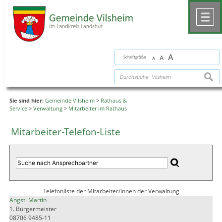
Zum Inhalt
,
zur Navigation
oder
zur Startseite
springen.
chließen
M
A
Schriftgröße
A
A
suche
Sie sind hier:
Gemeinde Vilsheim
>
Rathaus &
Service
>
Verwaltung
>
Mitarbeiter im Rathaus
Mitarbeiter-Telefon-Liste
Telefonliste der Mitarbeiter/innen der Verwaltung
Angstl Martin
1. Bürgermeister
08706 9485-11